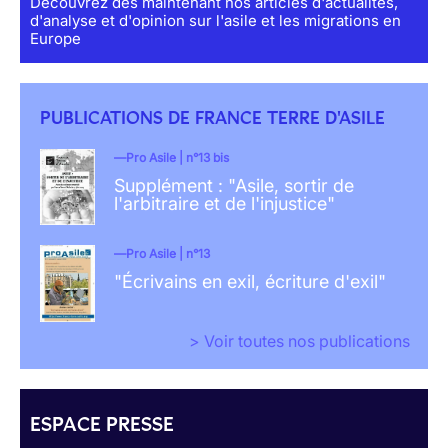
Découvrez dès maintenant nos articles d'actualités,
d'analyse et d'opinion sur l'asile et les migrations en
Europe
PUBLICATIONS DE FRANCE TERRE D'ASILE
Pro Asile | n°13 bis
Supplément : "Asile, sortir de
l'arbitraire et de l'injustice"
Pro Asile | n°13
"Écrivains en exil, écriture d'exil"
> Voir toutes nos publications
ESPACE PRESSE