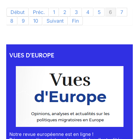
Début
Préc.
1
2
3
4
5
6
7
8
9
10
Suivant
Fin
VUES D'EUROPE
Notre revue européenne est en ligne !