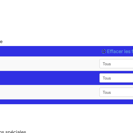
le
Effacer les f
ns spéciales