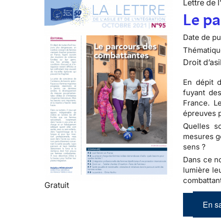
Lettre de l
Le p
Date de pub
Thématiqu
Droit d’asi
En dépit 
fuyant de
France. Le
épreuves p
Quelles s
mesures go
sens ?
Dans ce no
lumière le
combattan
Gratuit
En sa