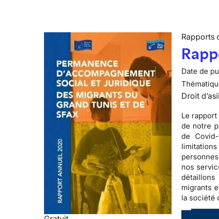
Rapports d
Rappo
Date de pub
Thématiqu
Droit d’asi
Le rapport
de notre p
de Covid-
limitation
personnes 
nos servic
détaillon
migrants e
la société 
Gratuit