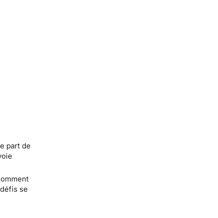
e part de
voie
? Comment
défis se
e