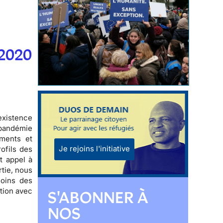
 2020
existence
 pandémie
ements et
Je rejoins l'initiative
rofils des
t appel à
tie, nous
soins des
tion avec
S'ABONNER À
NOS