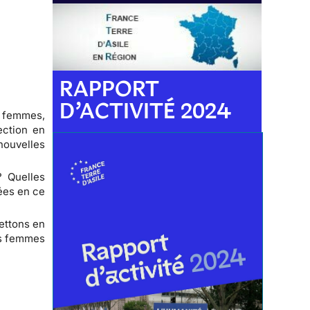
RAPPORT
D’ACTIVITÉ 2024
e femmes,
ection en
nouvelles
? Quelles
ées en ce
mettons en
ces femmes