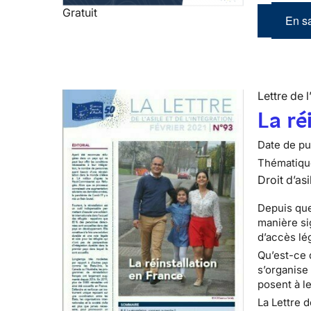
Gratuit
En sa
Lettre de l
La ré
Date de pub
Thématiqu
Droit d’asi
Depuis que
manière si
d’accès lé
Qu’est-ce 
s’organise
posent à le
La Lettre d