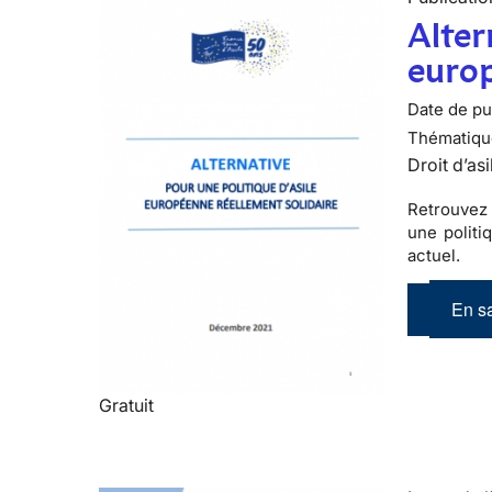
Alter
europ
Date de pub
Thématiqu
Droit d’asi
Retrouvez 
une politi
actuel.
En sa
Gratuit