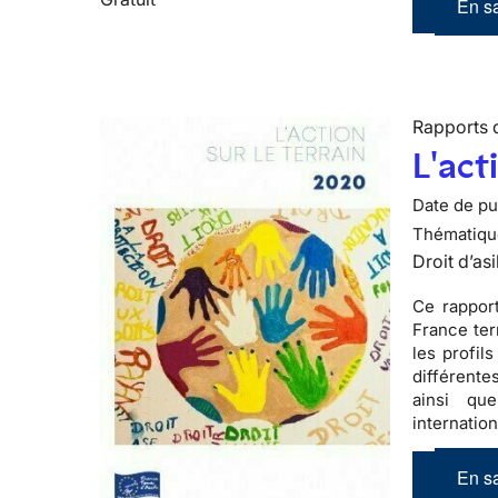
En sa
Rapports d
L'act
Date de pub
Thématiqu
Droit d’asi
Ce rapport
France ter
les profil
différente
ainsi qu
internatio
En sa