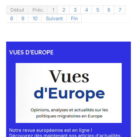
Début
Préc.
1
2
3
4
5
6
7
8
9
10
Suivant
Fin
VUES D'EUROPE
Notre revue européenne est en ligne !
Découvrez dès maintenant nos articles d'actualités,