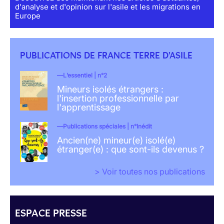
d'analyse et d'opinion sur l'asile et les migrations en
Europe
PUBLICATIONS DE FRANCE TERRE D'ASILE
L’essentiel | n°2
Mineurs isolés étrangers :
l'insertion professionnelle par
l'apprentissage
Publications spéciales | n°Inédit
Ancien(ne) mineur(e) isolé(e)
étranger(e) : que sont-ils devenus ?
> Voir toutes nos publications
ESPACE PRESSE