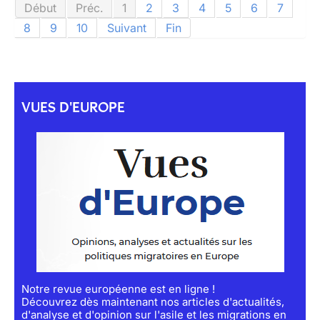
Début
Préc.
1
2
3
4
5
6
7
8
9
10
Suivant
Fin
VUES D'EUROPE
Notre revue européenne est en ligne !
Découvrez dès maintenant nos articles d'actualités,
d'analyse et d'opinion sur l'asile et les migrations en