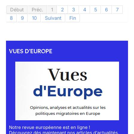
Début
Préc.
1
2
3
4
5
6
7
8
9
10
Suivant
Fin
VUES D'EUROPE
Notre revue européenne est en ligne !
Découvrez dès maintenant nos articles d'actualités,