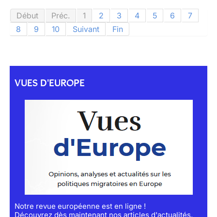
Début
Préc.
1
2
3
4
5
6
7
8
9
10
Suivant
Fin
VUES D'EUROPE
Notre revue européenne est en ligne !
Découvrez dès maintenant nos articles d'actualités,