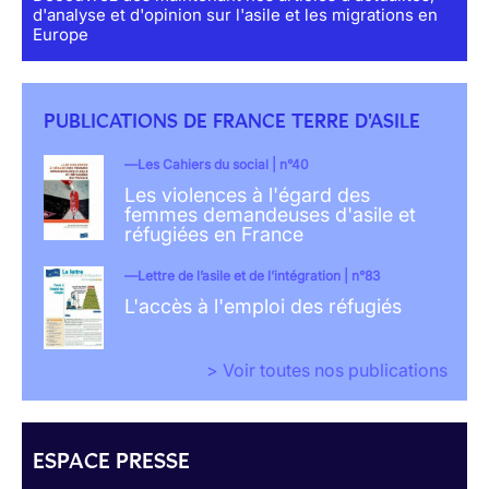
d'analyse et d'opinion sur l'asile et les migrations en
Europe
PUBLICATIONS DE FRANCE TERRE D'ASILE
Les Cahiers du social | n°40
Les violences à l'égard des
femmes demandeuses d'asile et
réfugiées en France
Lettre de l’asile et de l’intégration | n°83
L'accès à l'emploi des réfugiés
> Voir toutes nos publications
ESPACE PRESSE