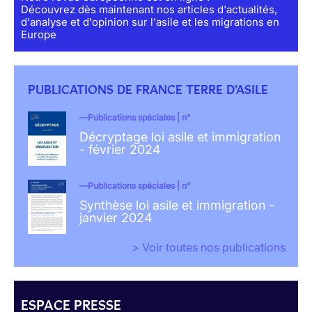
Découvrez dès maintenant nos articles d'actualités,
d'analyse et d'opinion sur l'asile et les migrations en
Europe
PUBLICATIONS DE FRANCE TERRE D'ASILE
Publications spéciales | n°
Décryptage loi asile et immigration
- février 2024
Publications spéciales | n°
Synthèse loi asile et immigration -
janvier 2024
> Voir toutes nos publications
ESPACE PRESSE