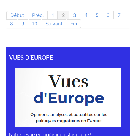
Début
Préc.
1
2
3
4
5
6
7
8
9
10
Suivant
Fin
VUES D'EUROPE
Notre revue européenne est en ligne !