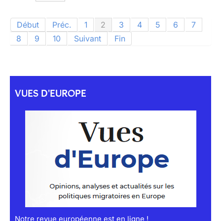
Début
Préc.
1
2
3
4
5
6
7
8
9
10
Suivant
Fin
VUES D'EUROPE
Notre revue européenne est en ligne !