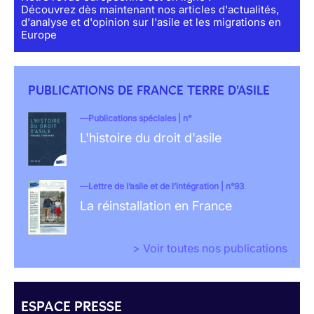
Découvrez dès maintenant nos articles d'actualités,
d'analyse et d'opinion sur l'asile et les migrations en
Europe
PUBLICATIONS DE FRANCE TERRE D'ASILE
Publications spéciales | n°
L'histoire du droit d'asile
Lettre de l’asile et de l’intégration | n°93
La réinstallation en France
> Voir toutes nos publications
ESPACE PRESSE