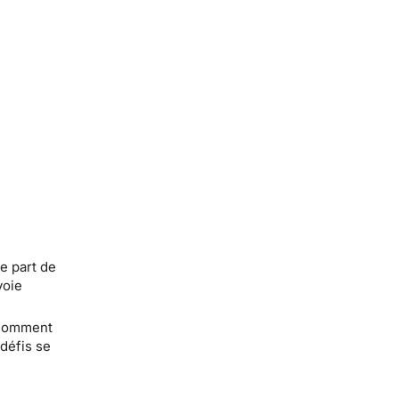
e part de
voie
? Comment
défis se
e