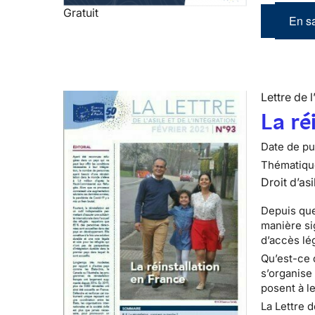
Gratuit
En sa
Lettre de l
La ré
Date de pub
Thématiqu
Droit d’asi
Depuis que
manière si
d’accès lé
Qu’est-ce 
s’organise
posent à le
La Lettre d