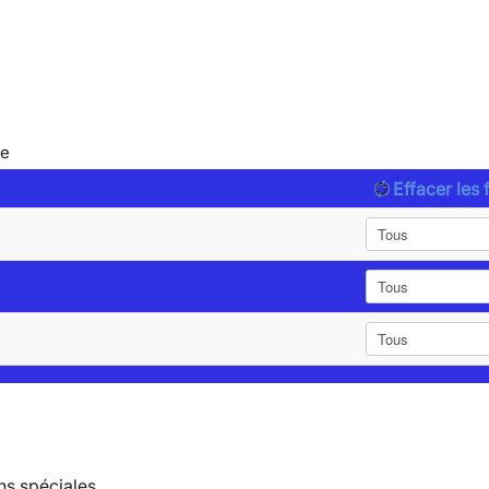
le
Effacer les f
ns spéciales