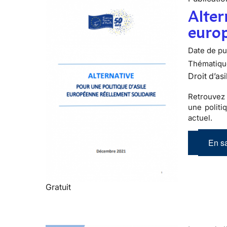
Alter
europ
Date de pub
Thématiqu
Droit d’asi
Retrouvez 
une politi
actuel.
En sa
Gratuit