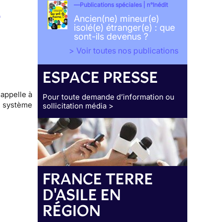
Publications spéciales | n°Inédit
e
Ancien(ne) mineur(e)
isolé(e) étranger(e) : que
sont-ils devenus ?
> Voir toutes nos publications
ESPACE PRESSE
appelle à
Pour toute demande d’information ou
u système
sollicitation média >
FRANCE TERRE
D'ASILE EN
RÉGION