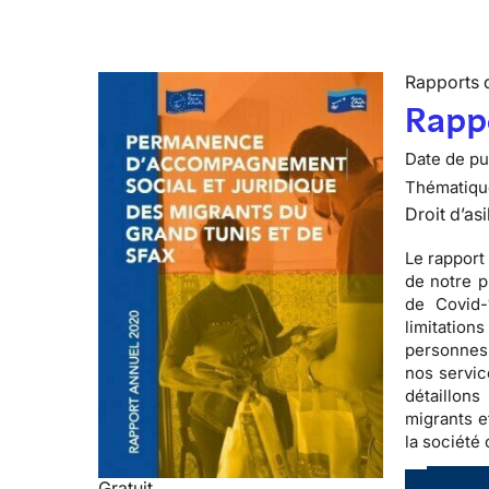
Rapports d
Rappo
Date de pub
Thématiqu
Droit d’asi
Le rapport
de notre p
de Covid-
limitation
personnes 
nos servic
détaillon
migrants e
la société 
Gratuit