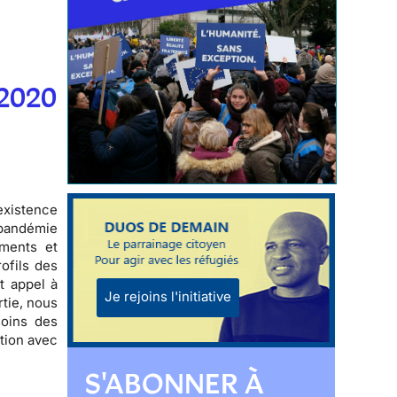
 2020
existence
 pandémie
ements et
rofils des
t appel à
Je rejoins l'initiative
tie, nous
soins des
tion avec
S'ABONNER À