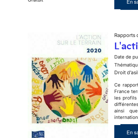
En sa
Rapports d
L'act
Date de pub
Thématiqu
Droit d’asi
Ce rapport
France ter
les profil
différente
ainsi qu
internatio
En sa