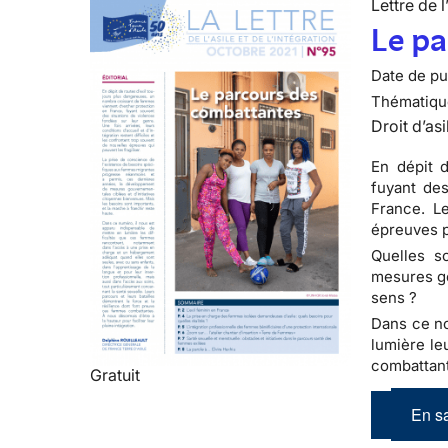
Lettre de l
Le p
Date de pub
Thématiqu
Droit d’asi
En dépit 
fuyant de
France. Le
épreuves p
Quelles s
mesures go
sens ?
Dans ce no
lumière le
combattan
Gratuit
En sa