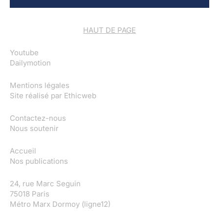
HAUT DE PAGE
Youtube
Dailymotion
Mentions légales
Site réalisé par
Ethicweb
Contactez-nous
Nous soutenir
Accueil
Nos publications
24, rue Marc Seguin
75018 Paris
Métro Marx Dormoy (ligne12)