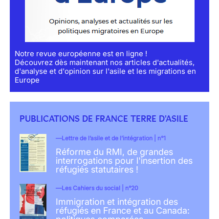
Notre revue européenne est en ligne !
Découvrez dès maintenant nos articles d'actualités,
d'analyse et d'opinion sur l'asile et les migrations en
Europe
PUBLICATIONS DE FRANCE TERRE D'ASILE
Lettre de l’asile et de l’intégration | n°1
Réforme du RMI, de grandes
interrogations pour l'insertion des
réfugiés statutaires !
Les Cahiers du social | n°20
Immigration et intégration des
réfugiés en France et au Canada: