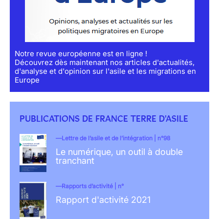
Notre revue européenne est en ligne !
Découvrez dès maintenant nos articles d'actualités,
d'analyse et d'opinion sur l'asile et les migrations en
Europe
PUBLICATIONS DE FRANCE TERRE D'ASILE
Lettre de l’asile et de l’intégration | n°98
Le numérique, un outil à double
tranchant
Rapports d’activité | n°
Rapport d'activité 2021