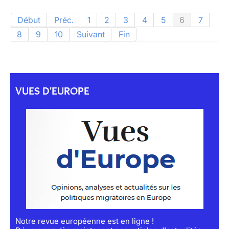
Début
Préc.
1
2
3
4
5
6
7
8
9
10
Suivant
Fin
VUES D'EUROPE
Notre revue européenne est en ligne !