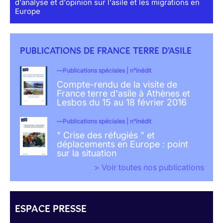
d'analyse et d'opinion sur l'asile et les migrations en
Europe
PUBLICATIONS DE FRANCE TERRE D'ASILE
Publications spéciales | n°inédit
Compte-rendu de la visite de
France terre d'asile à Athènes et
Lesbos du 15 au 18 février 2016
Publications spéciales | n°inédit
" Crise des réfugiés " et
déplacements en Europe : point
sur la situation
> Voir toutes nos publications
ESPACE PRESSE