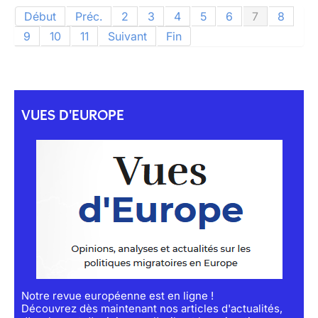
Début
Préc.
2
3
4
5
6
7
8
9
10
11
Suivant
Fin
VUES D'EUROPE
Notre revue européenne est en ligne !
Découvrez dès maintenant nos articles d'actualités,