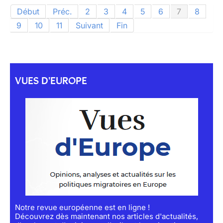
Début
Préc.
2
3
4
5
6
7
8
9
10
11
Suivant
Fin
VUES D'EUROPE
Notre revue européenne est en ligne !
Découvrez dès maintenant nos articles d'actualités,