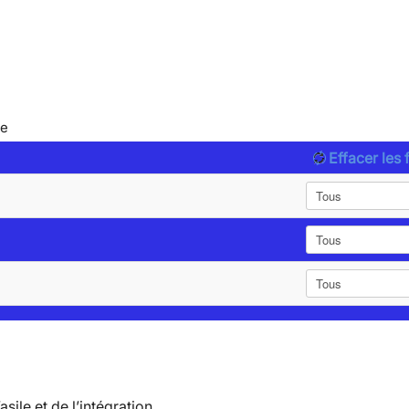
le
Effacer les f
’asile et de l’intégration