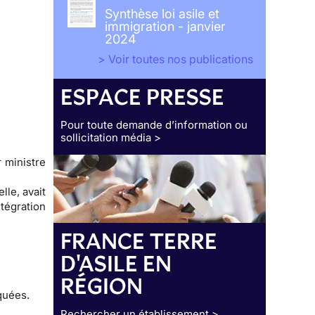
Synthèse loi asile et
immigration - janvier
2024
> Voir toutes nos publications
ESPACE PRESSE
Pour toute demande d’information ou
sollicitation média >
r ministre
lle, avait
tégration
FRANCE TERRE
D'ASILE EN
RÉGION
quées.
Rechercher un établissement >