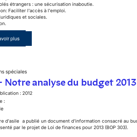
olés étrangers :
une sécurisation inaboutie.
ion:
Faciliter l'accès à l'emploi.
juridiques et sociales.
on.
voir plus
ns spéciales
- Notre analyse du budget 2013
lication :
2012
e :
le
re d'asile a publié un
document d'information consacré au bud
ésenté par le projet de Loi de finances pour 2013 (BOP 303).