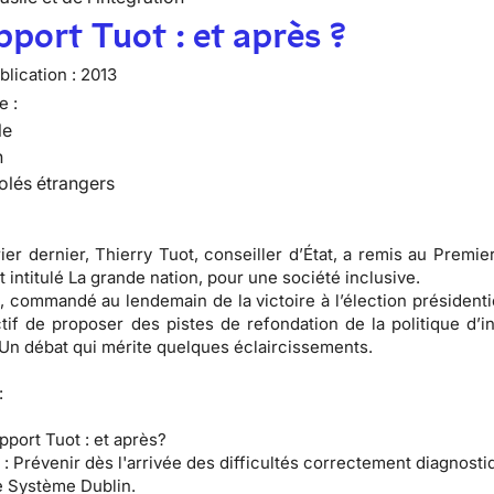
pport Tuot : et après ?
lication :
2013
e :
le
n
olés étrangers
rier dernier, Thierry Tuot, conseiller d’État, a remis au Premie
 intitulé La grande nation, pour une société inclusive.
, commandé au lendemain de la victoire à l’élection présidentie
tif de proposer des pistes de refondation de la politique d’in
 Un débat qui mérite quelques éclaircissements.
:
pport Tuot : et après?
 :
Prévenir dès l'arrivée des difficultés correctement diagnosti
 Système Dublin.