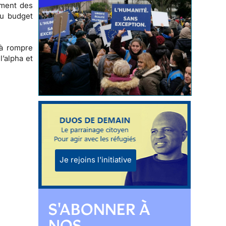
ement des
du budget
 à
rompre
l’alpha et
Je rejoins l'initiative
S'ABONNER À
NOS