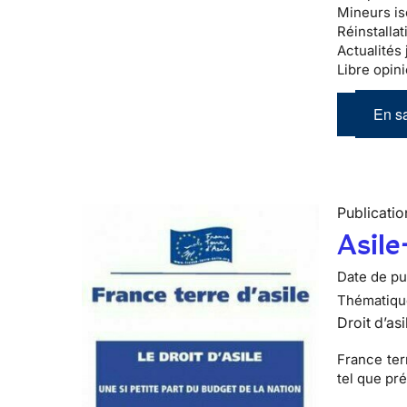
Mineurs is
Réinstallat
Actualités 
Libre opini
En sa
Publicatio
Asile
Date de pub
Thématiqu
Droit d’asi
France ter
tel que pr