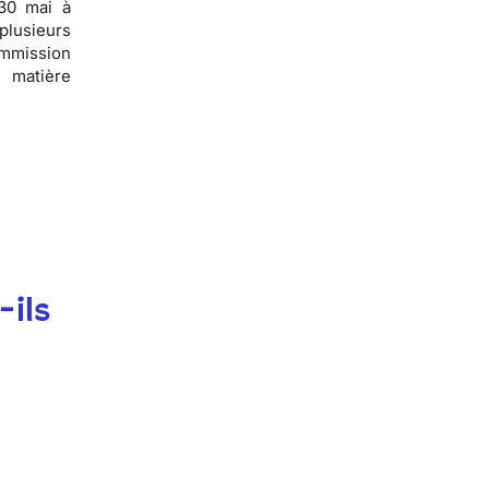
30 mai à
plusieurs
ommission
 matière
-ils