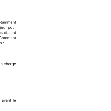
notamment
jeur pour
ns étaient
? Comment
ns?
en charge
 avant le