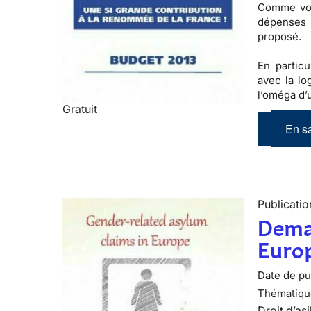
Comme vou
dépenses
proposé
.
En partic
avec la lo
l’oméga d
Gratuit
En sa
Publicatio
Deman
Euro
Date de pub
Thématiqu
Droit d’asi