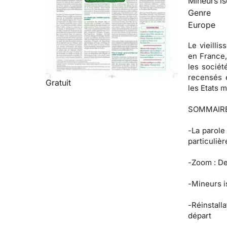
Mineurs is
Genre
Europe
Le vieilli
en France,
les sociét
recensés e
Gratuit
les Etats 
SOMMAIR
-
La parole
particulièr
-
Zoom :
De
-
Mineurs i
-
Réinstalla
départ