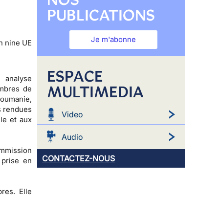
PUBLICATIONS
Je m'abonne
n nine UE
ESPACE
 analyse
MULTIMEDIA
embres de
 Roumanie,
s rendues
Video
le et aux
Audio
ommission
CONTACTEZ-NOUS
 prise en
res. Elle