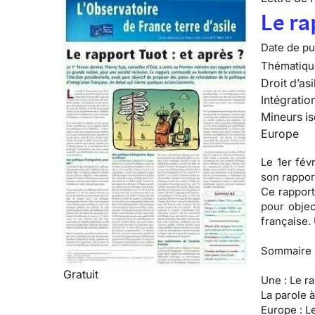
Le ra
Date de pub
Thématiqu
Droit d’asi
Intégratio
Mineurs is
Europe
Le 1er fév
son rapport
Ce rapport
pour objec
française.
Sommaire 
Gratuit
Une :
Le ra
La parole à
Europe :
Le