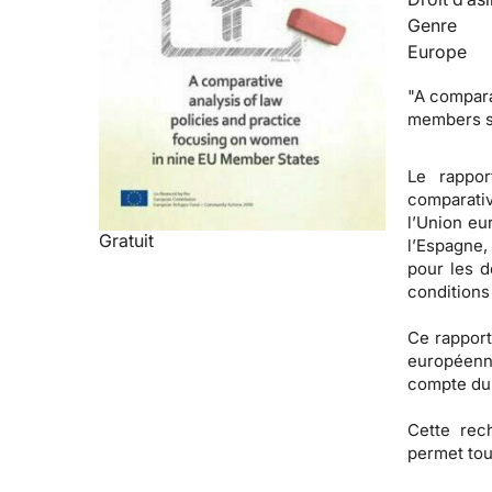
Genre
Europe
"A compara
members st
Le rappo
comparativ
l’Union eur
Gratuit
l’Espagne,
pour les d
conditions
Ce rapport
européenne
compte du 
Cette rec
permet tou