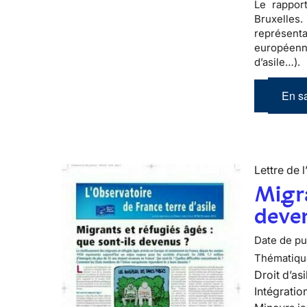
Le rappor
Bruxelles
représent
européen
d’asile…).
En sa
Lettre de l
Migra
deve
Date de pub
Thématiqu
Droit d’asi
Intégratio