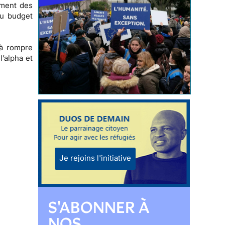
ement des
du budget
 à
rompre
l’alpha et
Je rejoins l'initiative
S'ABONNER À
NOS