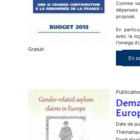
Comme vou
dépenses
proposé
.
En partic
avec la lo
l’oméga d
Gratuit
En sa
Publicatio
Deman
Euro
Date de pub
Thématiqu
Droit d’asi