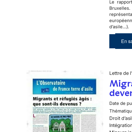
Le rappor
Bruxelles
représent
européen
d’asile…).
En sa
Lettre de l
Migra
deve
Date de pub
Thématiqu
Droit d’asi
Intégratio