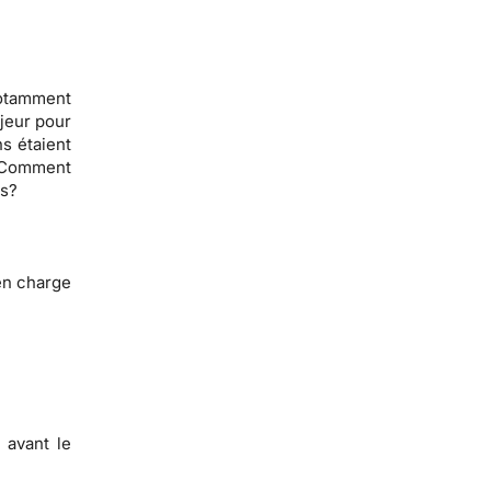
notamment
jeur pour
ns étaient
? Comment
ns?
en charge
 avant le