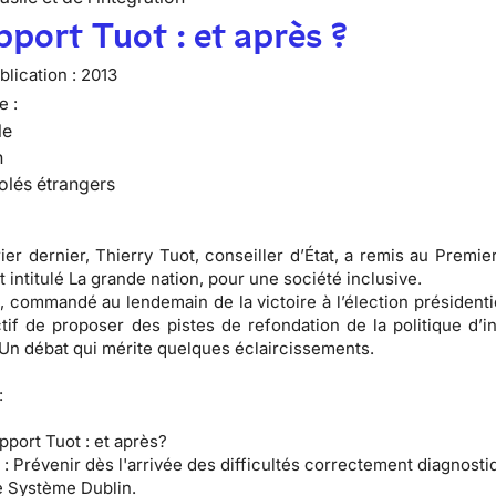
pport Tuot : et après ?
lication :
2013
e :
le
n
olés étrangers
rier dernier, Thierry Tuot, conseiller d’État, a remis au Premie
 intitulé La grande nation, pour une société inclusive.
, commandé au lendemain de la victoire à l’élection présidentie
tif de proposer des pistes de refondation de la politique d’in
 Un débat qui mérite quelques éclaircissements.
:
pport Tuot : et après?
 :
Prévenir dès l'arrivée des difficultés correctement diagnosti
 Système Dublin.