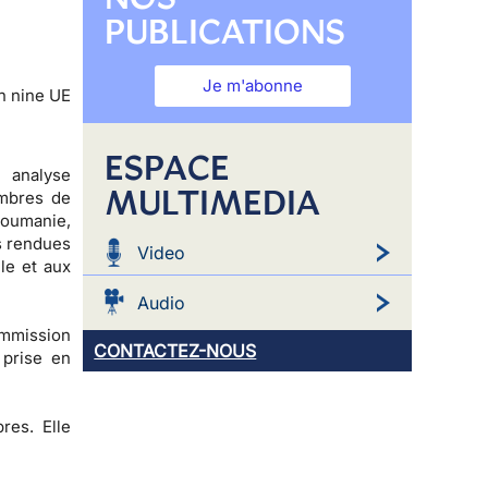
PUBLICATIONS
Je m'abonne
n nine UE
ESPACE
 analyse
MULTIMEDIA
embres de
 Roumanie,
s rendues
Video
le et aux
Audio
ommission
CONTACTEZ-NOUS
 prise en
res. Elle