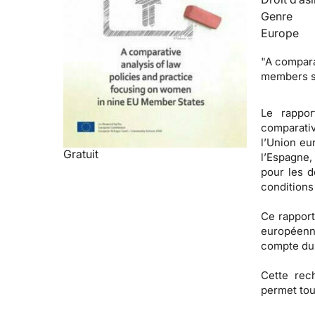
Genre
Europe
"A compara
members st
Le rappo
comparativ
l’Union eur
Gratuit
l’Espagne,
pour les d
conditions
Ce rapport
européenne
compte du 
Cette rec
permet tou