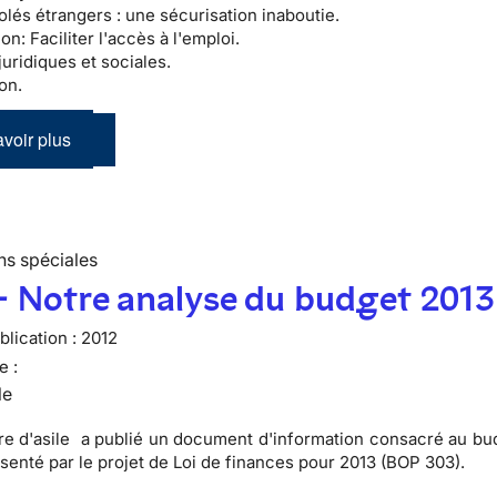
olés étrangers :
une sécurisation inaboutie.
ion:
Faciliter l'accès à l'emploi.
juridiques et sociales.
on.
voir plus
ns spéciales
- Notre analyse du budget 2013
lication :
2012
e :
le
re d'asile a publié un
document d'information consacré au bud
ésenté par le projet de Loi de finances pour 2013 (BOP 303).