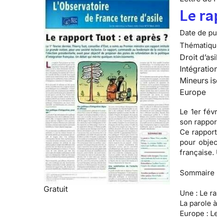
Le ra
Date de pub
Thématiqu
Droit d’asi
Intégratio
Mineurs is
Europe
Le 1er fév
son rapport
Ce rapport
pour objec
française.
Sommaire 
Gratuit
Une :
Le ra
La parole à
Europe :
Le