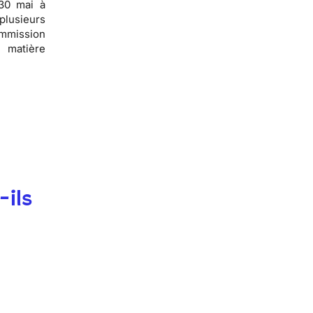
30 mai à
plusieurs
ommission
 matière
-ils