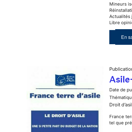
Mineurs is
Réinstallat
Actualités 
Libre opini
En sa
Publicatio
Asile
Date de pub
Thématiqu
Droit d’asi
France ter
tel que pr