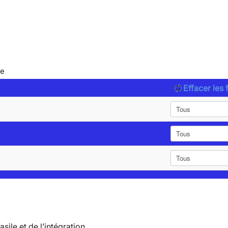
le
Effacer les f
’asile et de l’intégration