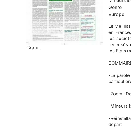
Mineurs is
Genre
Europe
Le vieilli
en France,
les sociét
recensés e
Gratuit
les Etats 
SOMMAIR
-
La parole
particulièr
-
Zoom :
De
-
Mineurs i
-
Réinstalla
départ