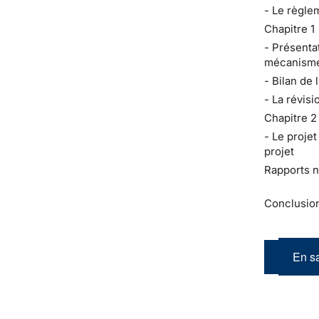
- Le règle
Chapitre 1
- Présenta
mécanism
- Bilan de 
- La révis
Chapitre 2
- Le proje
projet
Rapports n
Conclusio
En sa