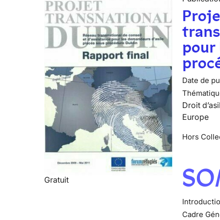
Proje
trans
pour 
procé
Date de pub
Thématiqu
Droit d’asi
Europe
Hors Colle
SO
Gratuit
Introducti
Cadre Gén