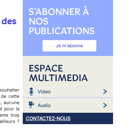
S'ABONNER À
 des
NOS
PUBLICATIONS
Je m'abonne
ESPACE
MULTIMEDIA
souhaiter
Video
 de cette
t,
aucune
Audio
t pour la
ante trop
CONTACTEZ-NOUS
ailleurs ?