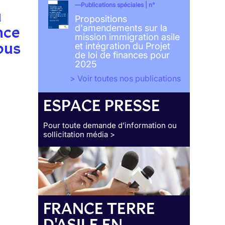
Publications spéciales | n°
u
Propositions
nce
d'amendements sur la
mission immigration asile
ous
et intégration du Projet
de loi de finances pour
2025
> Voir toutes nos publications
ESPACE PRESSE
Pour toute demande d’information ou
sollicitation média >
FRANCE TERRE
D'ASILE EN