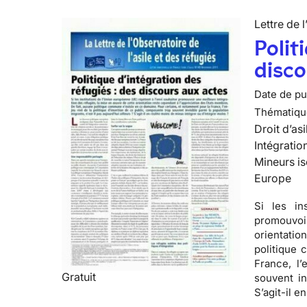
Lettre de l
Polit
disco
Date de pub
Thématiqu
Droit d’asi
Intégratio
Mineurs is
Europe
Si les in
promouvoir
orientatio
politique
France, l’
Gratuit
souvent in
S’agit-il e