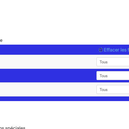
le
Effacer les f
ns spéciales