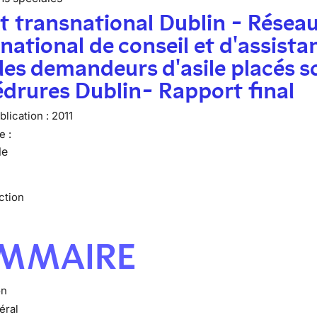
t transnational Dublin - Résea
national de conseil et d'assista
les demandeurs d'asile placés s
drures Dublin- Rapport final
lication :
2011
e :
le
ction
MMAIRE
on
éral