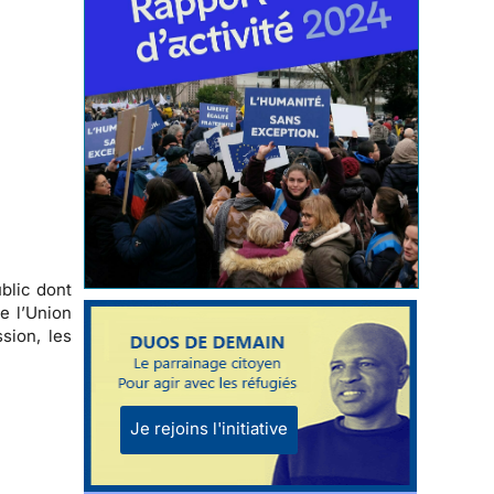
blic dont
e l’Union
sion, les
Je rejoins l'initiative