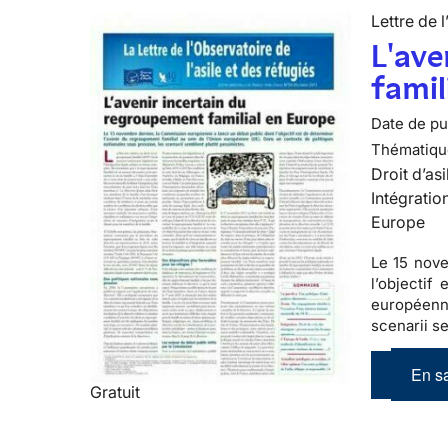
Lettre de l
L'ave
famil
Date de pub
Thématiqu
Droit d’asi
Intégratio
Europe
Le 15 nove
l’objectif
européenne
scenarii s
En sa
Gratuit