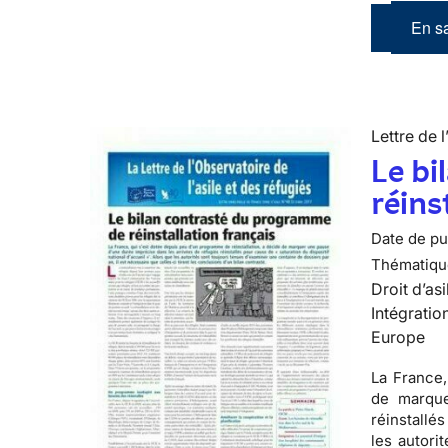
En sa
Lettre de l
Le bi
réins
Date de pub
Thématiqu
Droit d’asi
Intégratio
Europe
La France,
de marque
réinstallé
les autori