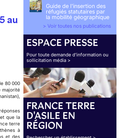
Guide de l'insertion des
réfugiés statutaires par
15 au
la mobilité géographique
> Voir toutes nos publications
ESPACE PRESSE
Pour toute demande d’information ou
sollicitation média >
de 80 000
 majorité
anistan),
FRANCE TERRE
 réponses
D'ASILE EN
et que la
RÉGION
nce terre
Athènes à
ns et des
Rechercher un établissement >