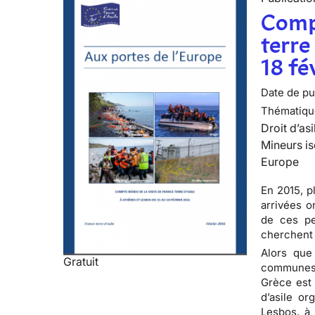
Compt
terre
18 fé
Date de pub
Thématiqu
Droit d’asi
Mineurs is
Europe
En 2015, p
arrivées o
de ces per
cherchent 
Alors que
Gratuit
communes 
Grèce est 
d’asile or
Lesbos, à 