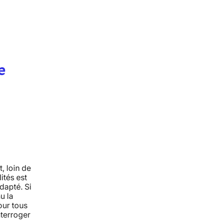
e
, loin de
ités est
dapté. Si
u la
our tous
nterroger