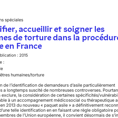
ns spéciales
fier, accueillir et soigner les
mes de torture dans la procédur
le en France
lication :
2015
e :
le
 êtres humaines/torture
n de l’identification de demandeurs d’asile particulièrement
s a longtemps suscité de nombreuses controverses. Pourtant
 exclure, la considération de certaines spécificités/vulnérabil
able à un accompagnement médicosocial ou thérapeutique a
 en 2013 du nouveau « paquet asile » a définitivement reconn
d’une telle identification en en faisant une règle obligatoire p
membres de l’Union européenne, il convient désormais de s’i