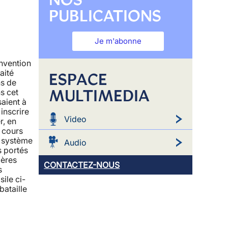
PUBLICATIONS
Je m'abonne
nvention
aité
ESPACE
ns de
MULTIMEDIA
s cet
saient à
'inscrire
Video
r, en
 cours
e système
Audio
s portés
ières
CONTACTEZ-NOUS
s
ile ci-
bataille