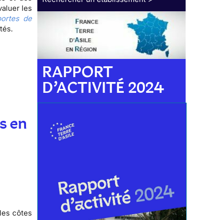
valuer les
ortes de
ctés.
RAPPORT
D’ACTIVITÉ 2024
s en
les côtes