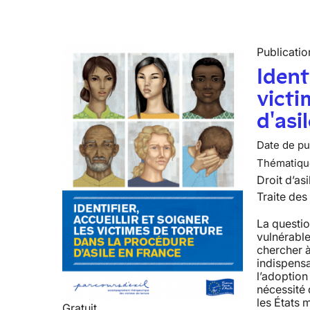
Publicatio
Identi
victi
d'asi
Date de pub
Thématiqu
Droit d’asi
Traite des
La questio
vulnérable
chercher à
indispens
l’adoption
nécessité 
les États 
Gratuit