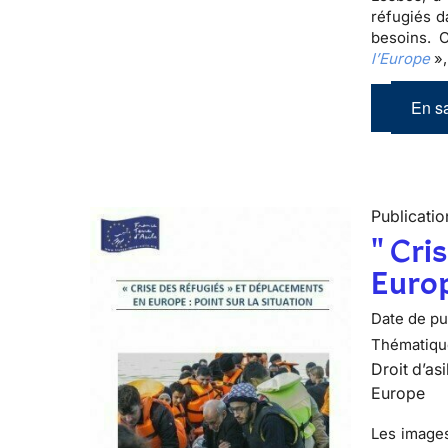
réfugiés d
besoins. 
l’Europe
»,
En sa
Publicatio
" Cri
Europ
Date de pub
Thématiqu
Droit d’asi
Europe
Les images