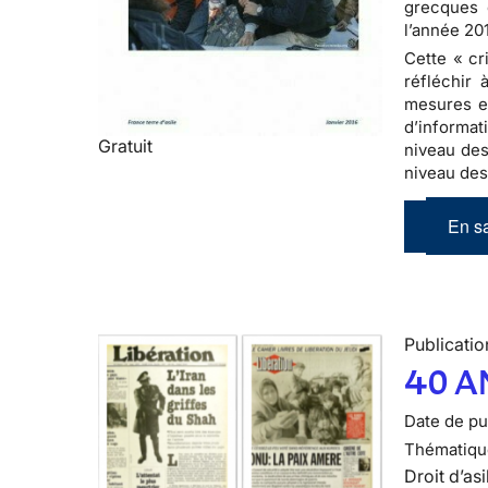
grecques 
l’année 20
Cette « cr
réfléchir 
mesures en
d’informat
Gratuit
niveau des
niveau des
En sa
Publicatio
40 A
Date de pub
Thématiqu
Droit d’asi