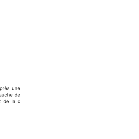
après une
bauche de
t de la «