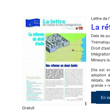
Lettre de l
La ré
Date de pub
Thématiqu
Droit d’asi
Intégratio
Mineurs is
Elle est 
adoption à
débats, de
grande » r
En sa
Gratuit