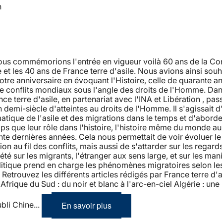
n
nous commémorions l'entrée en vigueur voilà 60 ans de la Co
et les 40 ans de France terre d'asile. Nous avions ainsi souh
tre anniversaire en évoquant l'Histoire, celle de quarante a
de conflits mondiaux sous l'angle des droits de l'Homme. Dan
nce terre d'asile, en partenariat avec l'INA et Libération , pas
n demi-siècle d'atteintes au droits de l'Homme. Il s'agissait d
atique de l'asile et des migrations dans le temps et d'aborde
 que leur rôle dans l'histoire, l'histoire même du monde au
te dernières années. Cela nous permettait de voir évoluer l
ion au fil des conflits, mais aussi de s'attarder sur les regard
iété sur les migrants, l'étranger aux sens large, et sur les man
litique prend en charge les phénomènes migratoires selon le
etrouvez les différents articles rédigés par France terre d'as
Afrique du Sud : du noir et blanc à l'arc-en-ciel Algérie : une 
En savoir plus
ubli Chine...