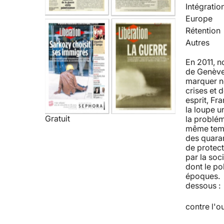
Intégratio
Europe
Rétention
Autres
En 2011, 
de Genève 
marquer no
crises et 
esprit, Fra
la loupe u
Gratuit
la problém
même temps
des quaran
de protect
par la soc
dont le po
époques. R
dessous : 
contre l'o