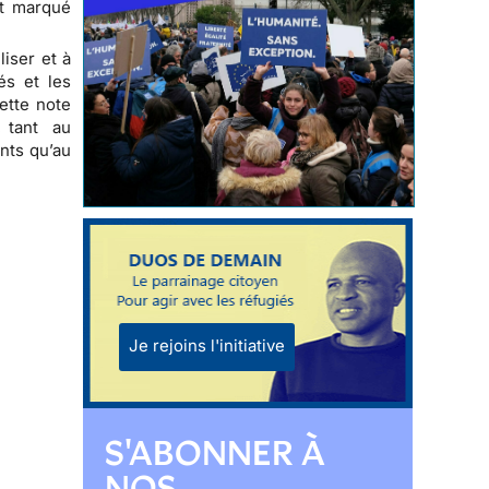
nt marqué
iser et à
és et les
ette note
e, tant au
ants qu’au
Je rejoins l'initiative
S'ABONNER À
NOS