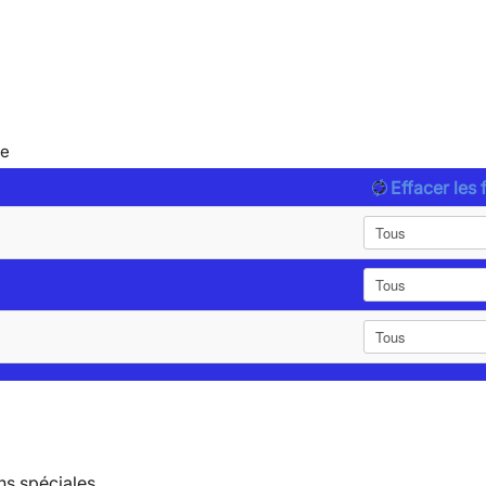
le
Effacer les f
ns spéciales