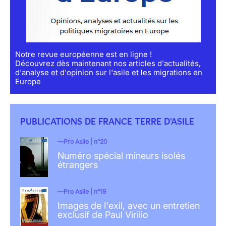
Notre revue européenne est en ligne !
Découvrez dès maintenant nos articles d'actualités,
d'analyse et d'opinion sur l'asile et les migrations en
Europe
PUBLICATIONS DE FRANCE TERRE D'ASILE
Pro Asile | n°20
Numéro spécial mineurs isolés
étrangers
Pro Asile | n°19
Images de l'exil, avec un entretien
exclusif de Paul Virilio