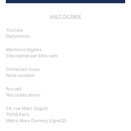
HAUT DE PAGE
Youtube
Dailymotion
Mentions légales
Site réalisé par
Ethicweb
Contactez-nous
Nous soutenir
Accueil
Nos publications
24, rue Marc Seguin
75018 Paris
Métro Marx Dormoy (ligne12)