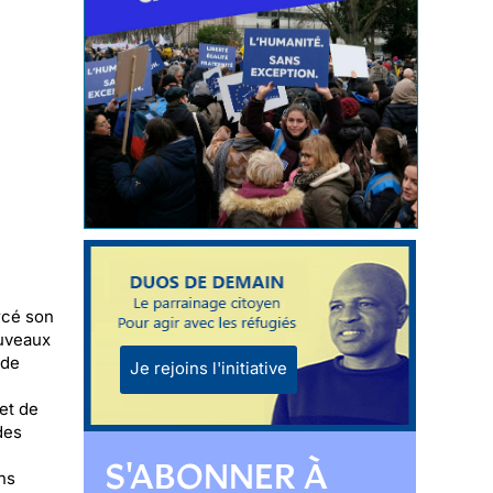
orcé son
ouveaux
 de
Je rejoins l'initiative
et de
des
S'ABONNER À
ns