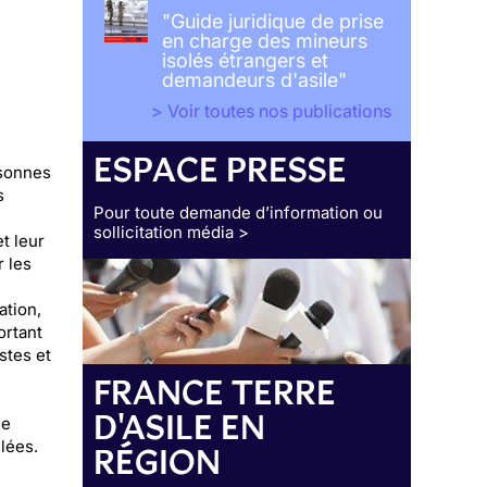
"Guide juridique de prise
en charge des mineurs
isolés étrangers et
demandeurs d'asile"
> Voir toutes nos publications
ESPACE PRESSE
rsonnes
s
Pour toute demande d’information ou
sollicitation média >
t leur
r les
ation,
ortant
stes et
FRANCE TERRE
D'ASILE EN
ée
lées.
RÉGION