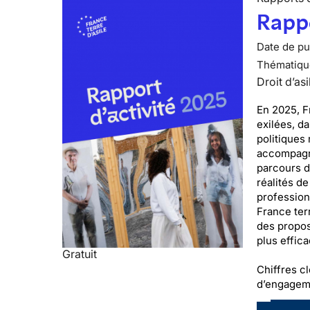
Rappo
Date de pub
Thématiqu
Droit d’asi
En 2025, F
exilées, d
politiques 
accompagné
parcours d
réalités de
professionn
France terr
des proposi
plus effic
Gratuit
Chiffres cl
d’engageme