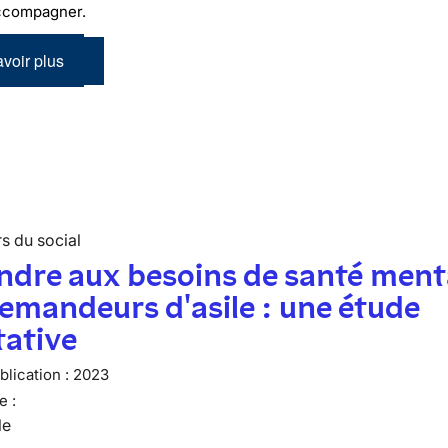
accompagner.
voir plus
s du social
dre aux besoins de santé ment
emandeurs d'asile : une étude
tative
lication :
2023
e :
le