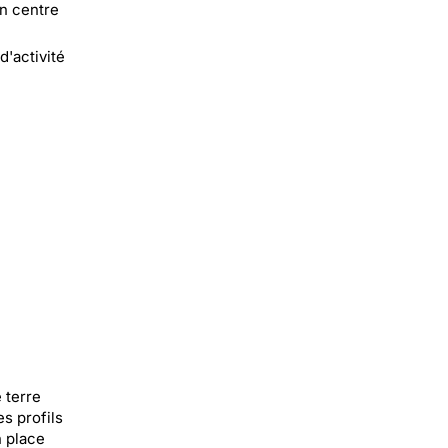
on centre
d'activité
 terre
es profils
n place