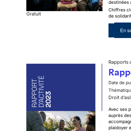
destinées 
Chiffres cl
Gratuit
de solidari
En sa
Rapports d
Rappo
Date de pub
Thématiqu
Droit d’asi
Avec ses p
auprès des
accompagné
plaidoyer 