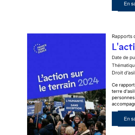
En sa
Rapports d
L'act
Date de pub
Thématiqu
Droit d’asi
Ce rapport
terre d'asi
personnes 
accompagn
En sa