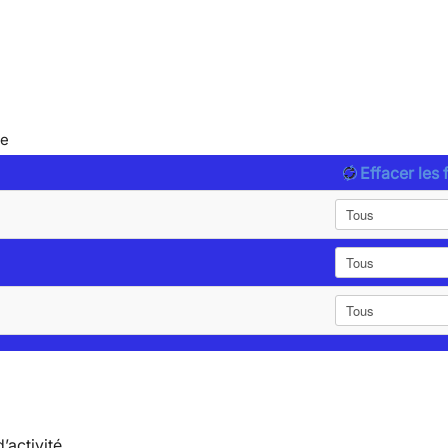
le
Effacer les f
’activité