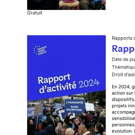
Gratuit
Rapports d
Rappo
Date de pub
Thématiqu
Droit d’asi
En 2024, g
action sur 
dispositif
projets in
accompagné
sensibilisa
personnes 
évolution.