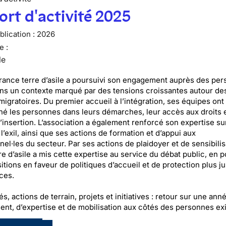
rt d'activité 2025
lication :
2026
e :
le
rance terre d’asile a poursuivi son engagement auprès des pe
ans un contexte marqué par des tensions croissantes autour de
migratoires. Du premier accueil à l’intégration, ses équipes ont
 les personnes dans leurs démarches, leur accès aux droits e
’insertion. L’association a également renforcé son expertise su
 l’exil, ainsi que ses actions de formation et d’appui aux
el·les du secteur. Par ses actions de plaidoyer et de sensibilis
e d’asile a mis cette expertise au service du débat public, en p
tions en faveur de politiques d’accueil et de protection plus ju
aces.
és, actions de terrain, projets et initiatives : retour sur une ann
nt, d’expertise et de mobilisation aux côtés des personnes exi