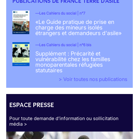
PUBLICATIONS DE FRANCE TERRE D'ASILE
Les Cahiers du social | n°7
«Le Guide pratique de prise en
charge des mineurs isolés
étrangers et demandeurs d'asile»
Les Cahiers du social | n°6 bis
Supplément : Précarité et
vulnérabilité chez les familles
monoparentales réfugiées
statutaires
> Voir toutes nos publications
ESPACE PRESSE
Pour toute demande d’information ou sollicitation
média >