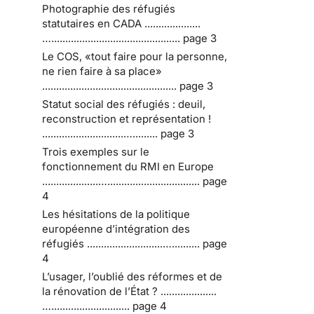
Photographie des réfugiés
statutaires en CADA ....................
….............................................. page 3
Le COS, «tout faire pour la personne,
ne rien faire à sa place»
................................................ page 3
Statut social des réfugiés : deuil,
reconstruction et représentation !
.............................…......... page 3
Trois exemples sur le
fonctionnement du RMI en Europe
....................…................................. page
4
Les hésitations de la politique
européenne d’intégration des
réfugiés ...........................….......... page
4
L’usager, l’oublié des réformes et de
la rénovation de l’État ? ....................
…............................ page 4