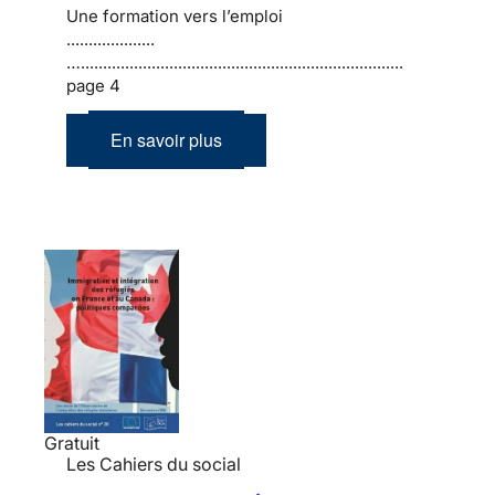
Une formation vers l’emploi
....................
….........................................................................
page 4
En savoir plus
Gratuit
Les Cahiers du social