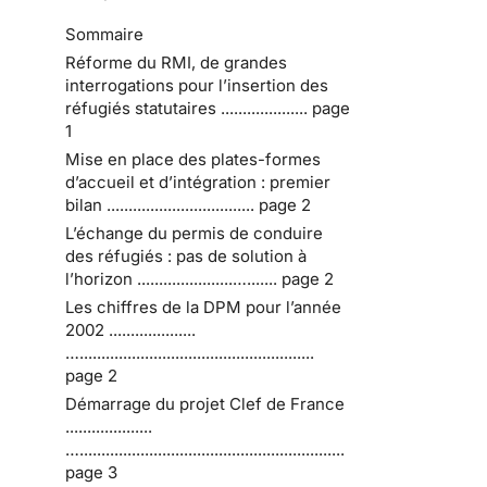
Sommaire
Réforme du RMI, de grandes
interrogations pour l’insertion des
réfugiés statutaires .................... page
1
Mise en place des plates-formes
d’accueil et d’intégration : premier
bilan .................................. page 2
L’échange du permis de conduire
des réfugiés : pas de solution à
l’horizon ......................…....... page 2
Les chiffres de la DPM pour l’année
2002 ....................
…......................................................
page 2
Démarrage du projet Clef de France
....................
….............................................................
page 3