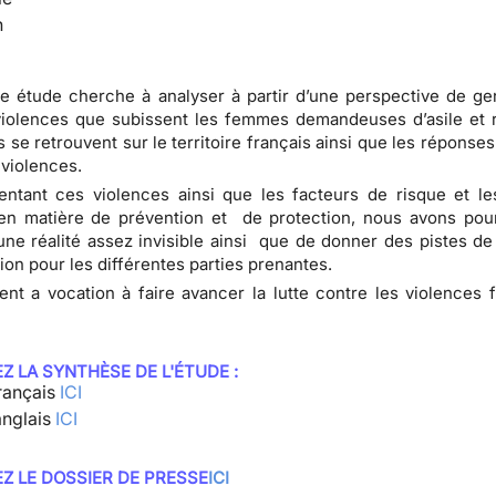
n
e étude cherche à analyser à partir d’une perspective de ge
 violences que subissent les femmes demandeuses d’asile et 
es se retrouvent sur le territoire français ainsi que les répons
 violences.
ntant ces violences ainsi que les facteurs de risque et l
en matière de prévention et de protection, nous avons pour
 une réalité assez invisible ainsi que de donner des pistes de 
ion pour les différentes parties prenantes.
t a vocation à faire avancer la lutte contre les violences f
Z LA SYNTHÈSE DE L'ÉTUDE :
rançais
ICI
anglais
ICI
Z LE DOSSIER DE PRESSE
ICI