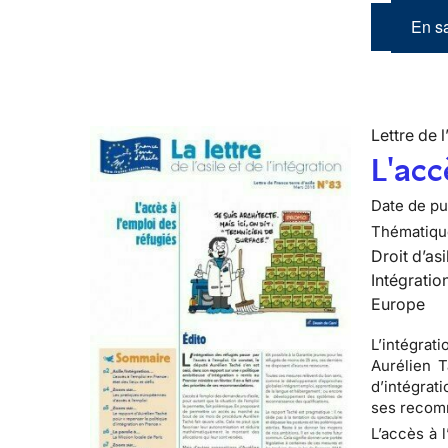
En sa
Lettre de l
L'acc
Date de pub
Thématiqu
Droit d’asi
Intégratio
Europe
L’intégrat
Aurélien T
d’intégrati
ses recom
L’accès à 