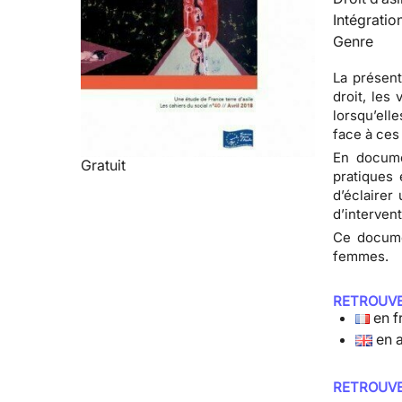
Intégratio
Genre
La présent
droit, les
lorsqu’ell
face à ces
En docume
Gratuit
pratiques 
d’éclairer
d’intervent
Ce documen
femmes.
RETROUVE
en f
en 
RETROUVE