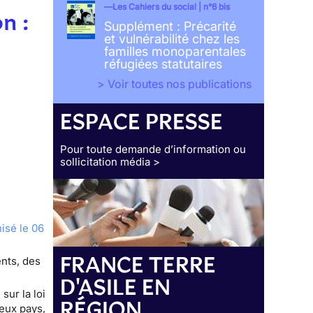
Les Cahiers du social | n°6 bis
n :
Supplément : Précarité
et vulnérabilité chez les
familles monoparentales
réfugiées statutaires
> Voir toutes nos publications
ESPACE PRESSE
Pour toute demande d’information ou
sollicitation média >
isé le 06
FRANCE TERRE
ents, des
D'ASILE EN
sur la loi
RÉGION
eux pays,