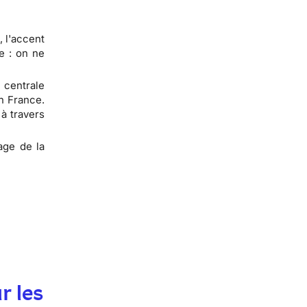
, l'accent
e : on ne
 centrale
en France.
à travers
sage de la
r les