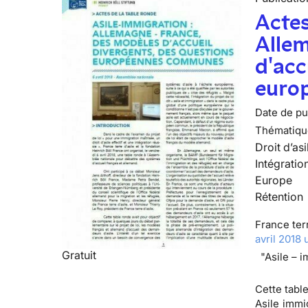
Actes
Alle
d'acc
euro
Date de pub
Thématiqu
Droit d’asi
Intégratio
Europe
Rétention
France terr
avril 2018
Gratuit
"Asile – 
Cette table
Asile immi