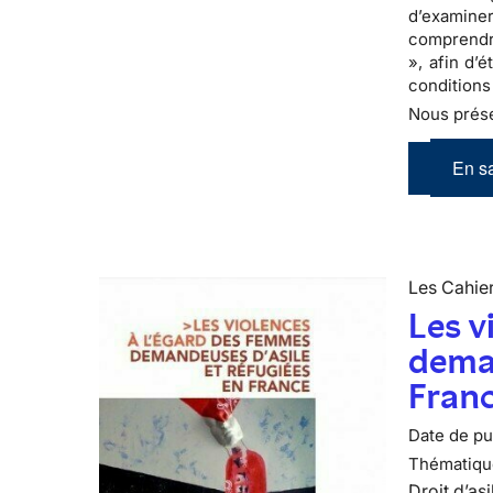
d’examine
comprendre
», afin d’
conditions
Nous prése
En sa
Les Cahier
Les v
deman
Fran
Date de pub
Thématiqu
Droit d’asi