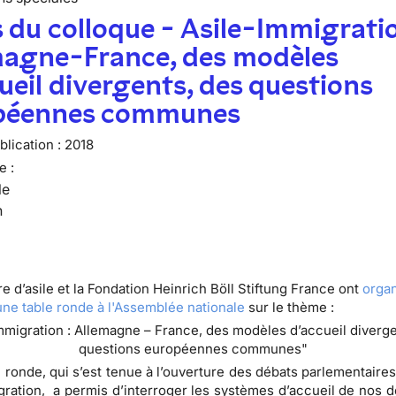
 du colloque - Asile-Immigratio
magne-France, des modèles
ueil divergents, des questions
péennes communes
lication :
2018
e :
le
n
e d’asile et la Fondation Heinrich Böll Stiftung France ont
organ
 une table ronde à l'Assemblée nationale
sur le thème :
immigration : Allemagne – France, des modèles d’accueil diverg
questions européennes communes"
 ronde, qui s’est tenue à l’ouverture des débats parlementaires 
gration, a permis d’interroger les systèmes d’accueil de nos d