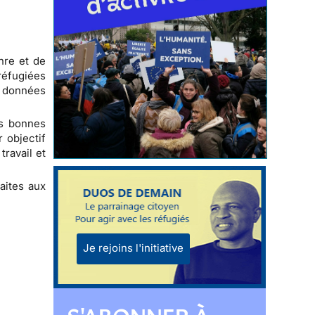
nre et de
réfugiées
es données
es bonnes
 objectif
travail et
aites aux
Je rejoins l'initiative