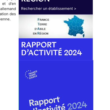
 et d’en
Rechercher un établissement >
 allemand
sation des
péenne.
RAPPORT
D’ACTIVITÉ 2024