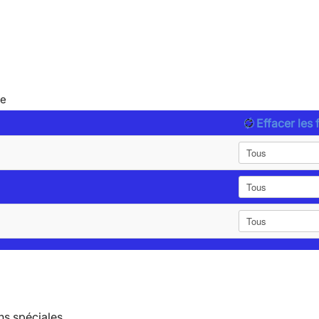
le
Effacer les f
ns spéciales