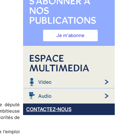
S'ABONNER À
NOS
PUBLICATIONS
Je m'abonne
ESPACE
MULTIMEDIA
Video
Audio
le député
CONTACTEZ-NOUS
mbitieuse
iorités de
e l’emploi