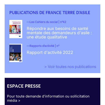
PUBLICATIONS DE FRANCE TERRE D'ASILE
Les Cahiers du social | n°42
Répondre aux besoins de santé
mentale des demandeurs d'asile :
une étude qualitative
Rapports d’activité | n°
Rapport d'activité 2022
> Voir toutes nos publications
ESPACE PRESSE
Pour toute demande d’information ou sollicitation
média >