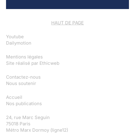
HAUT DE PAGE
Youtube
Dailymotion
Mentions légales
Site réalisé par
Ethicweb
Contactez-nous
Nous soutenir
Accueil
Nos publications
24, rue Marc Seguin
75018 Paris
Métro Marx Dormoy (ligne12)