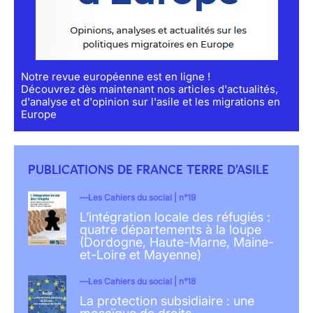
Notre revue européenne est en ligne !
Découvrez dès maintenant nos articles d'actualités,
d'analyse et d'opinion sur l'asile et les migrations en
Europe
PUBLICATIONS DE FRANCE TERRE D'ASILE
Les Cahiers du social | n°19
L’intégration locale des réfugiés :
quatre départements à la loupe
(Dordogne, Haute-Marne, Maine-
et-Loire et Mayenne)
Les Cahiers du social | n°18
La protection subsidiaire : une