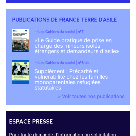
PUBLICATIONS DE FRANCE TERRE D'ASILE
Les Cahiers du social | n°7
«Le Guide pratique de prise en
charge des mineurs isolés
étrangers et demandeurs d'asile»
Les Cahiers du social | n°6 bis
Supplément : Précarité et
vulnérabilité chez les familles
monoparentales réfugiées
statutaires
> Voir toutes nos publications
ESPACE PRESSE
Pour toute demande d’information ou sollicitation