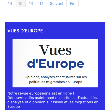
14
15
16
17
Suivant
Fin
VUES D'EUROPE
Notre revue européenne est en ligne !
Découvrez dès maintenant nos articles d'actualités,
d'analyse et d'opinion sur l'asile et les migrations en
Europe