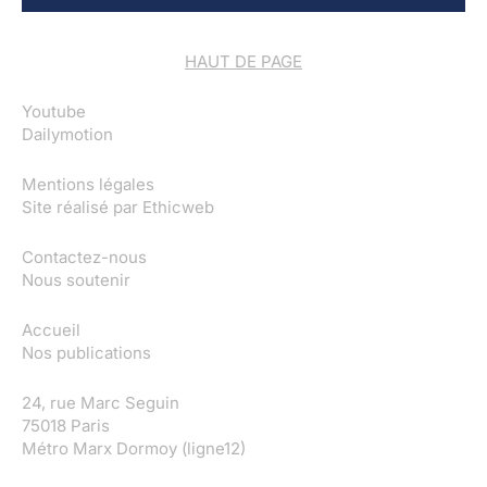
HAUT DE PAGE
Youtube
Dailymotion
Mentions légales
Site réalisé par
Ethicweb
Contactez-nous
Nous soutenir
Accueil
Nos publications
24, rue Marc Seguin
75018 Paris
Métro Marx Dormoy (ligne12)