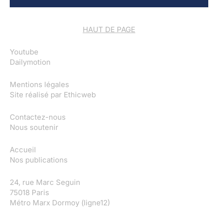
HAUT DE PAGE
Youtube
Dailymotion
Mentions légales
Site réalisé par
Ethicweb
Contactez-nous
Nous soutenir
Accueil
Nos publications
24, rue Marc Seguin
75018 Paris
Métro Marx Dormoy (ligne12)