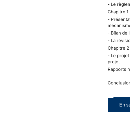
- Le règle
Chapitre 1
- Présenta
mécanism
- Bilan de 
- La révis
Chapitre 2
- Le proje
projet
Rapports n
Conclusio
En sa