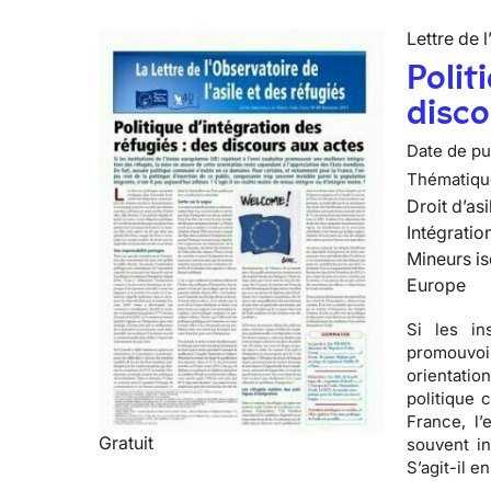
Lettre de l
Polit
disco
Date de pub
Thématiqu
Droit d’asi
Intégratio
Mineurs is
Europe
Si les in
promouvoir
orientatio
politique
France, l’
Gratuit
souvent in
S’agit-il e