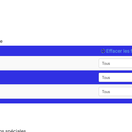
le
Effacer les f
ns spéciales