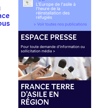
L'Europe de l'asile à
u
l'heure de la
réinstallation des
nce
réfugiés
ous
> Voir toutes nos publications
ESPACE PRESSE
Pour toute demande d’information ou
sollicitation média >
FRANCE TERRE
D'ASILE EN
RÉGION