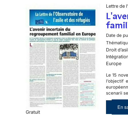
Lettre de l
L'ave
famil
Date de pub
Thématiqu
Droit d’asi
Intégratio
Europe
Le 15 nove
l’objectif
européenne
scenarii s
En sa
Gratuit