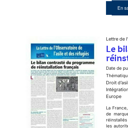
En sa
Lettre de l
Le bi
réins
Date de pub
Thématiqu
Droit d’asi
Intégratio
Europe
La France,
de marque
réinstallé
les autori