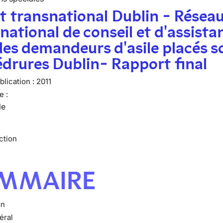
t transnational Dublin - Résea
national de conseil et d'assista
les demandeurs d'asile placés s
drures Dublin- Rapport final
lication :
2011
e :
le
ction
MMAIRE
on
éral