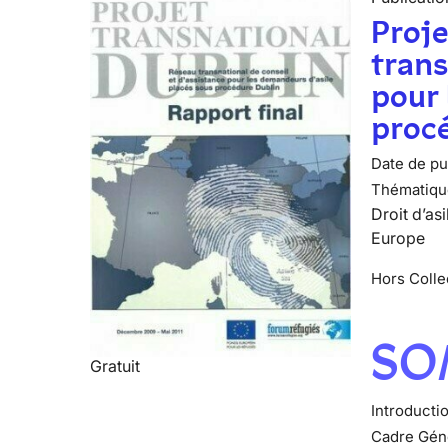
Proje
trans
pour 
procé
Date de pub
Thématiqu
Droit d’asi
Europe
Hors Colle
SO
Gratuit
Introducti
Cadre Gén