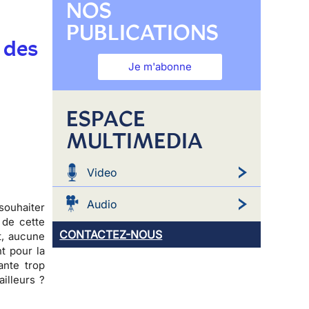
NOS
PUBLICATIONS
 des
Je m'abonne
ESPACE
MULTIMEDIA
Video
Audio
souhaiter
 de cette
CONTACTEZ-NOUS
t,
aucune
t pour la
ante trop
ailleurs ?