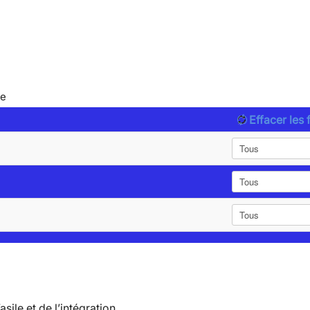
le
Effacer les f
’asile et de l’intégration