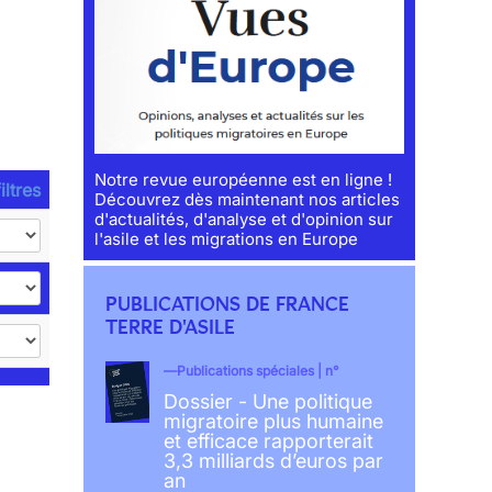
Notre revue européenne est en ligne !
iltres
Découvrez dès maintenant nos articles
d'actualités, d'analyse et d'opinion sur
l'asile et les migrations en Europe
PUBLICATIONS DE FRANCE
TERRE D'ASILE
Publications spéciales | n°
Dossier - Une politique
migratoire plus humaine
et efficace rapporterait
3,3 milliards d’euros par
an