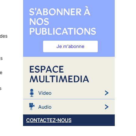
S'ABONNER À
NOS
PUBLICATIONS
 des
Je m'abonne
és
ESPACE
ne
MULTIMEDIA
s
Video
Audio
CONTACTEZ-NOUS