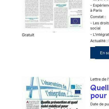
- Expérien
à Paris
Constat :
- Les droi
social
- L'intégr
Gratuit
Actualité :
En sa
Lettre de l
Quell
pour 
Date de pub