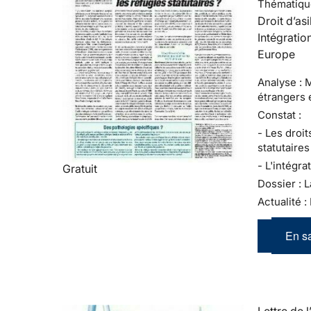
Thématiqu
Droit d’asi
Intégratio
Europe
Analyse : 
étrangers 
Constat :
- Les droit
statutaires
- L'intégra
Gratuit
Dossier : L
Actualité :
En sa