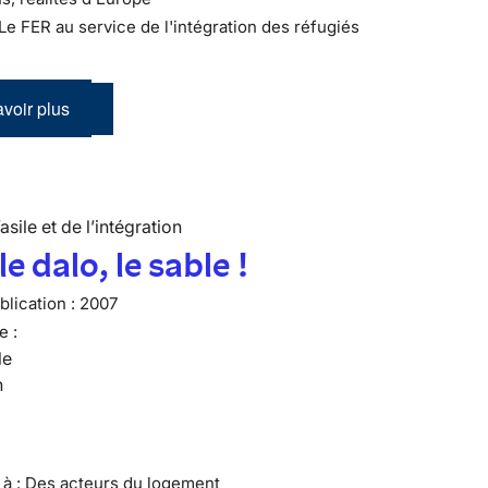
 Le FER au service de l'intégration des réfugiés
voir plus
’asile et de l’intégration
e dalo, le sable !
lication :
2007
e :
le
n
e à : Des acteurs du logement