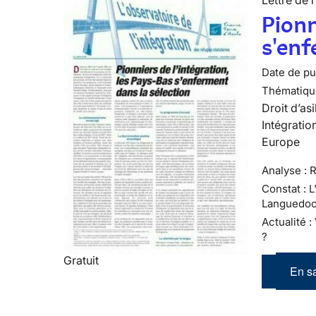
Lettre de l
Pionn
s'enf
Date de pub
Thématiqu
Droit d’asi
Intégratio
Europe
Analyse : R
Constat : 
Languedoc
Actualité 
?
Gratuit
En sa