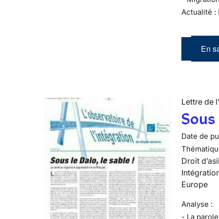
Actualité :
En sa
Lettre de l
Sous l
Date de pub
Thématiqu
Droit d’asi
Intégratio
Europe
Analyse :
- La parol