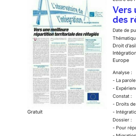
Vers 
des r
Date de pub
Thématiqu
Droit d’asi
Intégratio
Europe
Analyse :
- La parole
- Expérienc
Constat :
- Droits d
Gratuit
- Intégrati
Dossier :
- Pour rép
- Migration