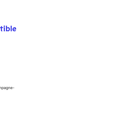
tible
ampagne-