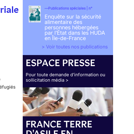
riale
Publications spéciales | n°
Enquête sur la sécurité
alimentaire des
personnes hébergées
par l’État dans les HUDA
en Île-de-France
> Voir toutes nos publications
ESPACE PRESSE
Pour toute demande d’information ou
e
sollicitation média >
réfugiés
FRANCE TERRE
D'ASILE EN