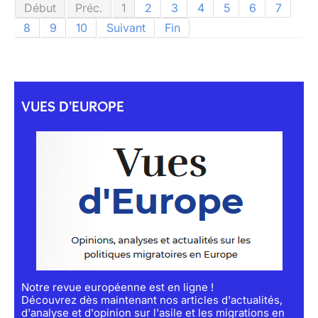
Début
Préc.
1
2
3
4
5
6
7
8
9
10
Suivant
Fin
VUES D'EUROPE
Notre revue européenne est en ligne !
Découvrez dès maintenant nos articles d'actualités,
d'analyse et d'opinion sur l'asile et les migrations en