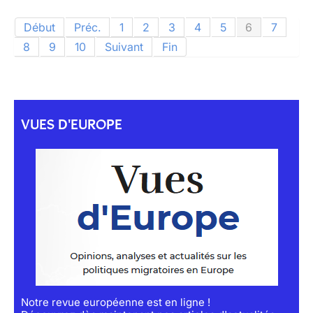
Début
Préc.
1
2
3
4
5
6
7
8
9
10
Suivant
Fin
VUES D'EUROPE
Notre revue européenne est en ligne !