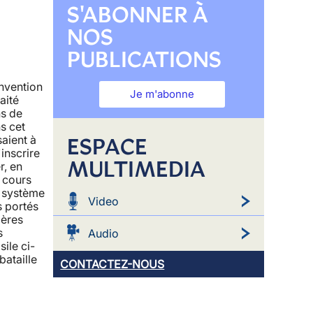
S'ABONNER À
NOS
PUBLICATIONS
nvention
Je m'abonne
aité
ns de
s cet
ESPACE
saient à
'inscrire
MULTIMEDIA
r, en
 cours
e système
Video
s portés
ières
s
Audio
ile ci-
bataille
CONTACTEZ-NOUS