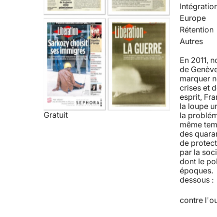
Intégratio
Europe
Rétention
Autres
En 2011, 
de Genève 
marquer no
crises et 
esprit, Fra
la loupe u
Gratuit
la problém
même temps
des quaran
de protect
par la soc
dont le po
époques. R
dessous : 
contre l'o