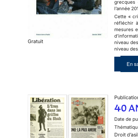
grecques 
l’année 20
Cette « cr
réfléchir 
mesures en
d’informat
Gratuit
niveau des
niveau des
En sa
Publicatio
40 A
Date de pub
Thématiqu
Droit d’asi