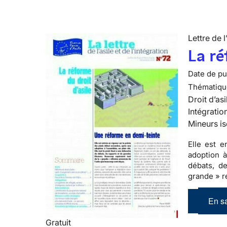
Lettre de l
La ré
Date de pub
Thématiqu
Droit d’asi
Intégratio
Mineurs is
Elle est 
adoption à
débats, de
grande » r
En sa
Gratuit