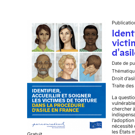
Publicatio
Identi
victi
d'asi
Date de pub
Thématiqu
Droit d’asi
Traite des
La questio
vulnérable
chercher à
indispens
l’adoption
nécessité 
les États 
Gratuit