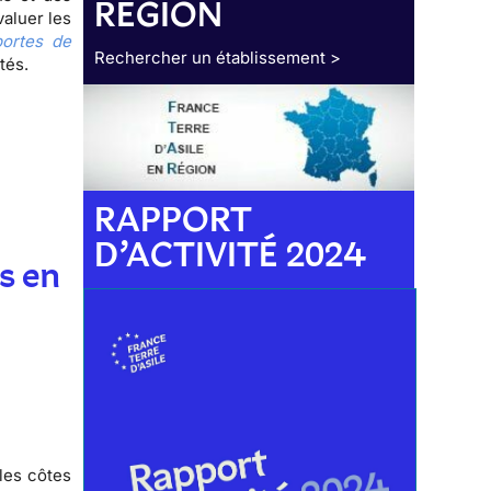
RÉGION
valuer les
ortes de
Rechercher un établissement >
ctés.
RAPPORT
D’ACTIVITÉ 2024
s en
les côtes