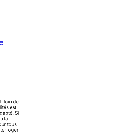
e
, loin de
ités est
dapté. Si
u la
our tous
nterroger