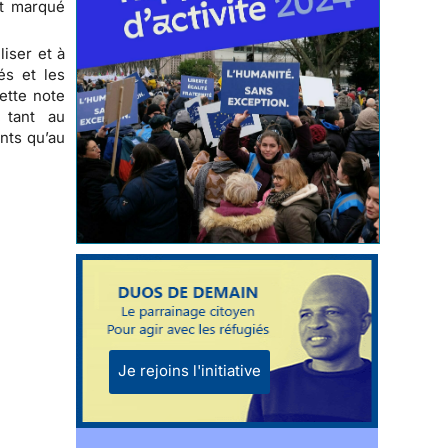
nt marqué
iser et à
és et les
ette note
e, tant au
ants qu’au
Je rejoins l'initiative