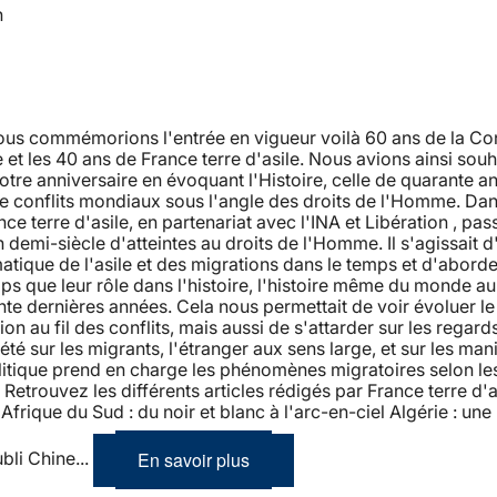
n
nous commémorions l'entrée en vigueur voilà 60 ans de la Co
et les 40 ans de France terre d'asile. Nous avions ainsi souh
tre anniversaire en évoquant l'Histoire, celle de quarante a
de conflits mondiaux sous l'angle des droits de l'Homme. Dan
nce terre d'asile, en partenariat avec l'INA et Libération , pas
n demi-siècle d'atteintes au droits de l'Homme. Il s'agissait d
atique de l'asile et des migrations dans le temps et d'aborde
 que leur rôle dans l'histoire, l'histoire même du monde au
te dernières années. Cela nous permettait de voir évoluer l
ion au fil des conflits, mais aussi de s'attarder sur les regard
iété sur les migrants, l'étranger aux sens large, et sur les man
litique prend en charge les phénomènes migratoires selon le
etrouvez les différents articles rédigés par France terre d'as
Afrique du Sud : du noir et blanc à l'arc-en-ciel Algérie : une 
En savoir plus
ubli Chine...