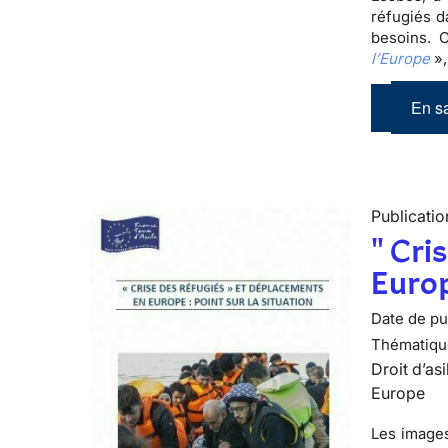
réfugiés d
besoins. 
l’Europe
»,
En sa
Publicatio
" Cri
Europ
Date de pub
Thématiqu
Droit d’asi
Europe
Les images