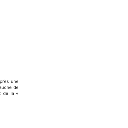
après une
bauche de
t de la «