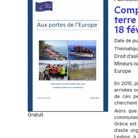
Compt
terre
18 fé
Date de pub
Thématiqu
Droit d’asi
Mineurs is
Europe
En 2015, p
arrivées o
de ces per
cherchent 
Alors que
Gratuit
communes 
Grèce est 
d’asile or
Lesbos, à 