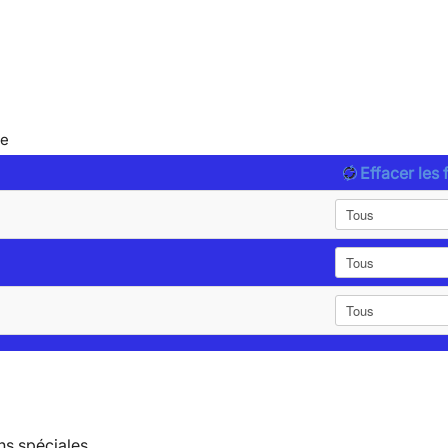
le
Effacer les f
ns spéciales