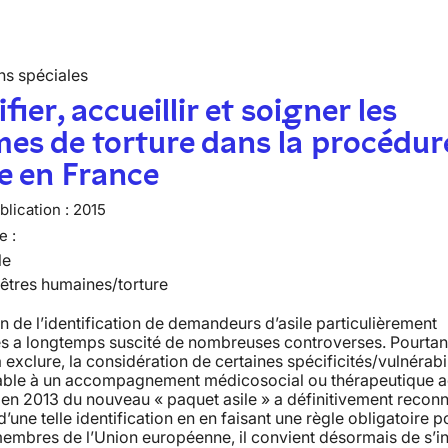
ns spéciales
fier, accueillir et soigner les
mes de torture dans la procédur
le en France
lication :
2015
e :
le
 êtres humaines/torture
n de l’identification de demandeurs d’asile particulièrement
s a longtemps suscité de nombreuses controverses. Pourtant
 exclure, la considération de certaines spécificités/vulnérabil
able à un accompagnement médicosocial ou thérapeutique a
 en 2013 du nouveau « paquet asile » a définitivement reconn
d’une telle identification en en faisant une règle obligatoire p
membres de l’Union européenne, il convient désormais de s’i