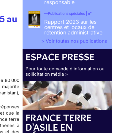
responsable
Publications spéciales | n°
15 au
Rapport 2023 sur les
centres et locaux de
rétention administrative
> Voir toutes nos publications
ESPACE PRESSE
Pour toute demande d’information ou
sollicitation média >
de 80 000
 majorité
anistan),
 réponses
et que la
FRANCE TERRE
nce terre
D'ASILE EN
Athènes à
ns et des