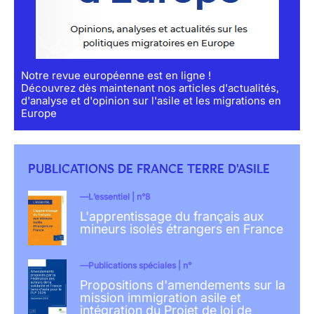
Notre revue européenne est en ligne !
Découvrez dès maintenant nos articles d'actualités,
d'analyse et d'opinion sur l'asile et les migrations en
Europe
PUBLICATIONS DE FRANCE TERRE D'ASILE
L’essentiel | n°8
L'apprentissage du français aux
mineurs isolés étrangers en France
Publications spéciales | n°
Propositions d'amendements sur la
mission immigration asile et
intégration du Projet de loi de