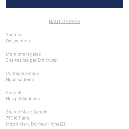
HAUT DE PAGE
Youtube
Dailymotion
Mentions légales
Site réalisé par
Ethicweb
Contactez-nous
Nous soutenir
Accueil
Nos publications
24, rue Marc Seguin
75018 Paris
Métro Marx Dormoy (ligne12)