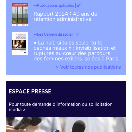
Publications spéciales | n°
Rapport 2024 : 40 ans de
rétention administrative
Les Cahiers du social | n°
« La nuit, si tu es seule, tu te
caches mieux » : invisibilisation et
ruptures au cœur des parcours
des femmes exilées isolées à Paris
> Voir toutes nos publications
ESPACE PRESSE
Pour toute demande d’information ou sollicitation
média >