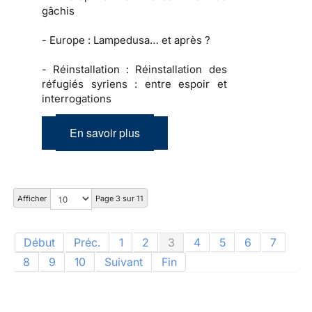
gâchis
-
Europe :
Lampedusa… et après ?
-
Réinstallation :
Réinstallation des
réfugiés syriens : entre espoir et
interrogations
En savoir plus
Afficher
Page 3 sur 11
Début
Préc.
1
2
3
4
5
6
7
8
9
10
Suivant
Fin