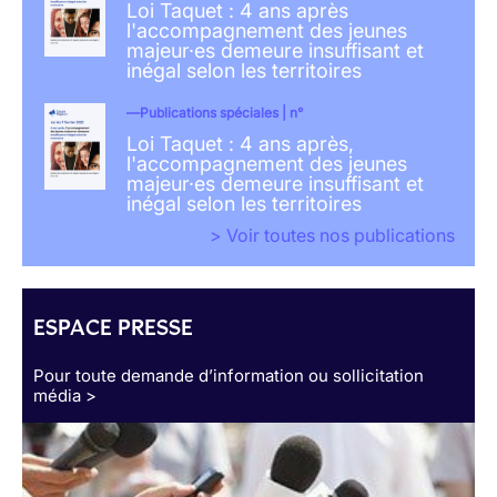
Loi Taquet : 4 ans après
l'accompagnement des jeunes
majeur·es demeure insuffisant et
inégal selon les territoires
Publications spéciales | n°
Loi Taquet : 4 ans après,
l'accompagnement des jeunes
majeur·es demeure insuffisant et
inégal selon les territoires
> Voir toutes nos publications
ESPACE PRESSE
Pour toute demande d’information ou sollicitation
média >