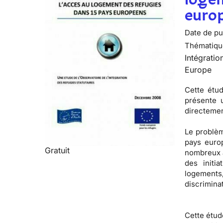
euro
Date de pub
Thématiqu
Intégratio
Europe
Cette étud
présente 
directemen
Le problè
pays europ
Gratuit
nombreux a
des initi
logements
discrimina
Cette étud