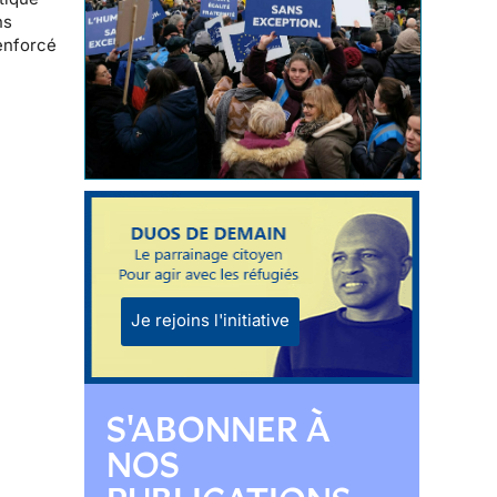
ns
renforcé
Je rejoins l'initiative
S'ABONNER À
NOS