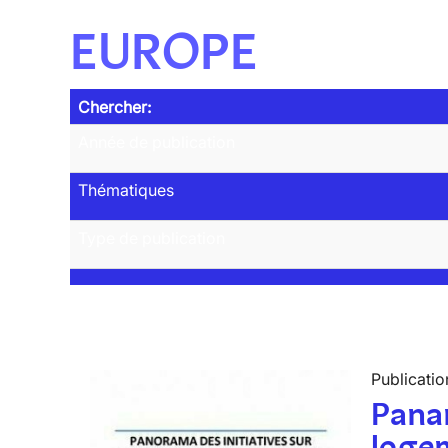
EUROPE
Chercher:
Année de publication
Thématiques
Type de publication
Publicatio
Panar
logem