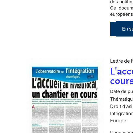
des politi
Ce docume
européens 
En sa
Lettre de l
L'acc
cour
Date de pub
Thématiqu
Droit d’asi
Intégratio
Europe
L'engagemen