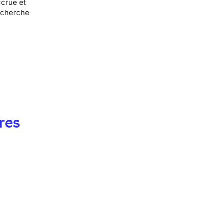
ccrue et
recherche
res