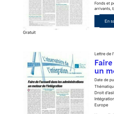
Fonds et po
arrivants, 
En sa
Gratuit
Lettre de l
Faire
un mo
Date de pub
Thématiqu
Droit d’asi
Intégratio
Europe