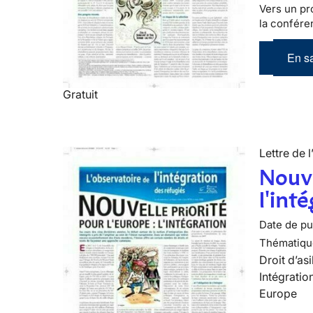
Vers un pr
la conféren
En sa
Gratuit
Lettre de l
Nouve
l'int
Date de pub
Thématiqu
Droit d’asi
Intégratio
Europe