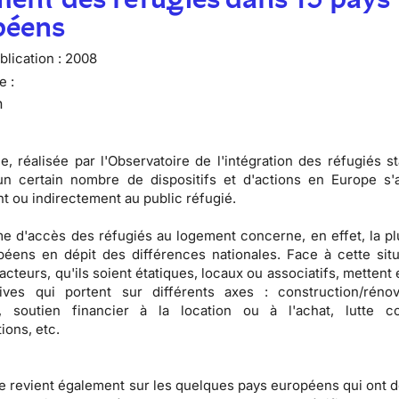
péens
lication :
2008
e :
n
e, réalisée par l'
Observatoire de l'intégration des réfugiés st
un certain nombre de dispositifs et d'actions en Europe s'
t ou indirectement au public réfugié.
me d'
accès des réfugiés au logement
concerne, en effet, la pl
éens en dépit des différences nationales. Face à cette situ
cteurs, qu'ils soient
étatiques, locaux ou associatifs
, mettent
atives qui portent sur différents axes :
construction/réno
, soutien financier à la location ou à l'achat, lutte c
tions
, etc.
e revient également sur les
quelques pays européens qui ont 