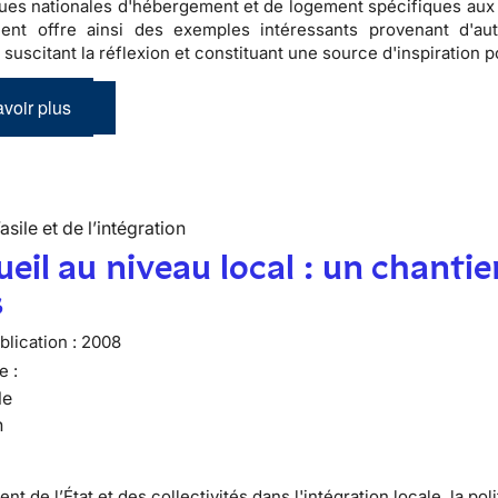
ques nationales d'hébergement et de logement spécifiques aux
nt offre ainsi des exemples intéressants provenant d'au
suscitant la réflexion et constituant une source d'inspiration p
voir plus
’asile et de l’intégration
ueil au niveau local : un chantie
s
lication :
2008
e :
le
n
t de l’État et des collectivités dans l'intégration locale, la pol