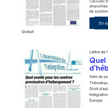
L'accueil d
diversifiée
de solutio
En sa
Gratuit
Lettre de l
Quel 
d'hé
Date de pub
Thématiqu
Droit d’asi
Intégratio
Europe