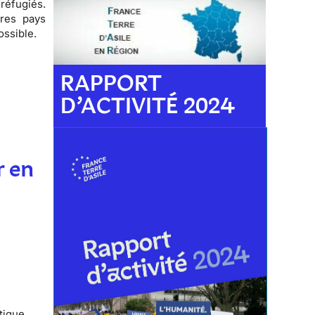
 réfugiés
.
tres pays
ossible.
RAPPORT
D’ACTIVITÉ 2024
r en
itique