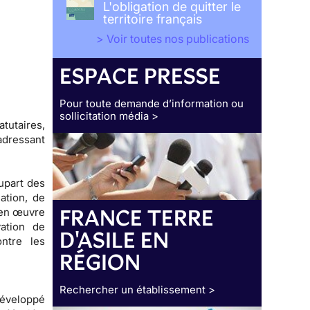
L'obligation de quitter le
territoire français
> Voir toutes nos publications
ESPACE PRESSE
Pour toute demande d’information ou
sollicitation média >
atutaires
,
adressant
upart des
ation, de
FRANCE TERRE
 en œuvre
vation de
D'ASILE EN
ontre les
RÉGION
Rechercher un établissement >
développé