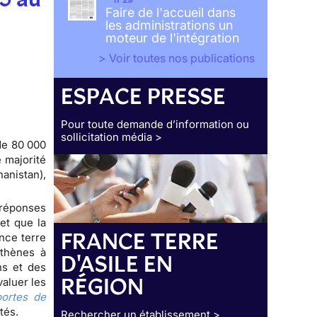
Faire de l'accueil dans
les administrations un
moteur de l'intégration
> Voir toutes nos publications
ESPACE PRESSE
Pour toute demande d’information ou
sollicitation média >
de 80 000
 majorité
anistan),
 réponses
et que la
FRANCE TERRE
nce terre
Athènes à
D'ASILE EN
ns et des
RÉGION
valuer les
ortes de
ctés.
Rechercher un établissement >