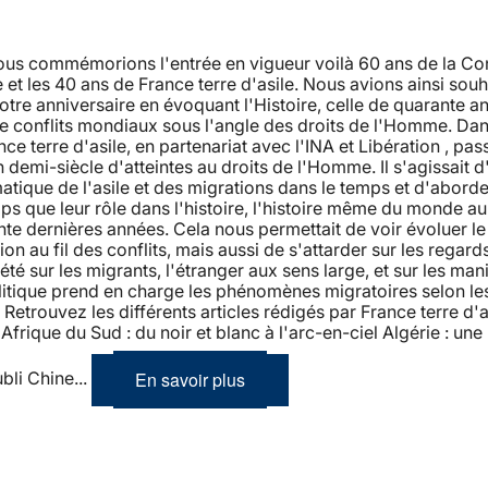
nous commémorions l'entrée en vigueur voilà 60 ans de la Co
et les 40 ans de France terre d'asile. Nous avions ainsi souh
tre anniversaire en évoquant l'Histoire, celle de quarante a
de conflits mondiaux sous l'angle des droits de l'Homme. Dan
nce terre d'asile, en partenariat avec l'INA et Libération , pas
n demi-siècle d'atteintes au droits de l'Homme. Il s'agissait d
atique de l'asile et des migrations dans le temps et d'aborde
 que leur rôle dans l'histoire, l'histoire même du monde au
te dernières années. Cela nous permettait de voir évoluer l
ion au fil des conflits, mais aussi de s'attarder sur les regard
iété sur les migrants, l'étranger aux sens large, et sur les man
litique prend en charge les phénomènes migratoires selon le
etrouvez les différents articles rédigés par France terre d'as
Afrique du Sud : du noir et blanc à l'arc-en-ciel Algérie : une 
En savoir plus
ubli Chine...