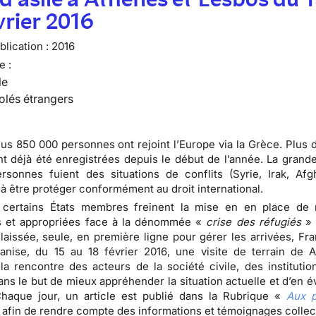
vrier 2016
lication :
2016
e :
le
olés étrangers
lus 850 000 personnes ont rejoint l’Europe via la Grèce. Plus 
nt déjà été enregistrées depuis le début de l’année. La grande
sonnes fuient des situations de conflits (Syrie, Irak, Afgh
à être protéger conformément au droit international.
 certains États membres freinent la mise en en place de
et appropriées face à la dénommée «
crise des réfugiés
» 
laissée, seule, en première ligne pour gérer les arrivées, Fra
ganise, du 15 au 18 février 2016, une visite de terrain de 
la rencontre des acteurs de la société civile, des institutio
ans le but de mieux appréhender la situation actuelle et d’en é
Chaque jour, un article est publié dans la Rubrique «
Aux p
 afin de rendre compte des informations et témoignages colle