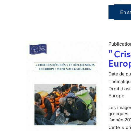
En sa
Publicatio
" Cri
Europ
Date de pub
Thématiqu
Droit d’asi
Europe
Les images
grecques 
l’année 20
Cette « cr