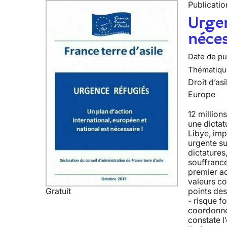
Publicatio
Urgen
néces
Date de pub
Thématiqu
Droit d’asi
Europe
12 million
une dictat
Libye, imp
urgente sur
dictatures
souffrance
premier ac
valeurs co
Gratuit
points des
- risque f
coordonnée
constate l