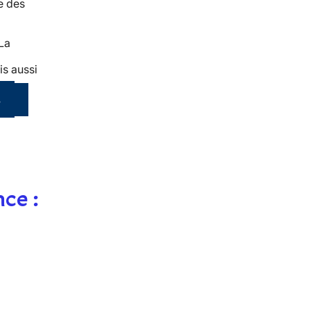
re des
 La
is aussi
s
nce :