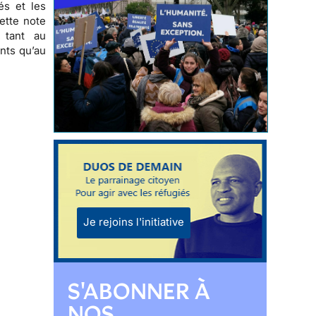
és et les
ette note
e, tant au
ants qu’au
Je rejoins l'initiative
S'ABONNER À
NOS