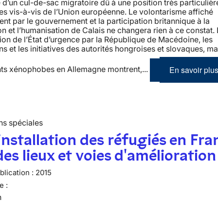
e d’un cul-de-sac migratoire dû à une position très particuliè
es vis-à-vis de l’Union européenne. Le volontarisme affiché
nt par le gouvernement et la participation britannique à la
on et l’humanisation de Calais ne changera rien à ce constat.
on de l’État d’urgence par la République de Macédoine, les
ns et les initiatives des autorités hongroises et slovaques, ma
En savoir plu
ents xénophobes en Allemagne montrent,...
ns spéciales
installation des réfugiés en Fra
des lieux et voies d'amélioration
lication :
2015
e :
n