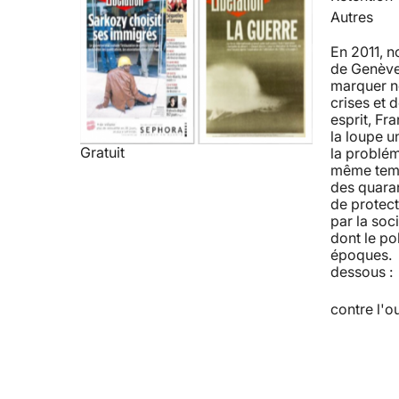
Autres
En 2011, 
de Genève 
marquer no
crises et 
esprit, Fra
la loupe u
Gratuit
la problém
même temps
des quaran
de protect
par la soc
dont le po
époques. R
dessous : 
contre l'o