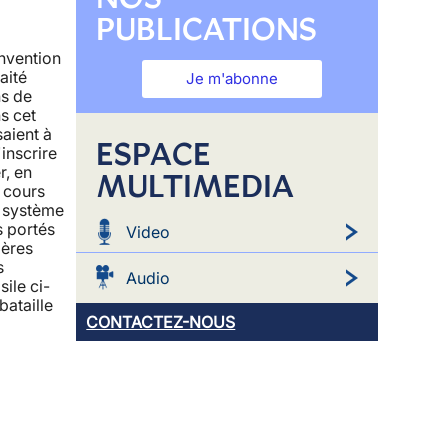
PUBLICATIONS
nvention
aité
Je m'abonne
ns de
s cet
saient à
ESPACE
'inscrire
r, en
MULTIMEDIA
 cours
e système
s portés
Video
ières
s
Audio
ile ci-
bataille
CONTACTEZ-NOUS