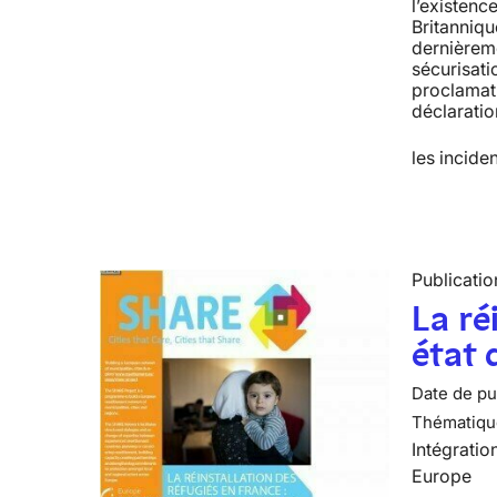
l’existenc
Britanniqu
dernièreme
sécurisati
proclamati
déclaratio
les incid
Publicatio
La ré
état 
Date de pub
Thématiqu
Intégratio
Europe