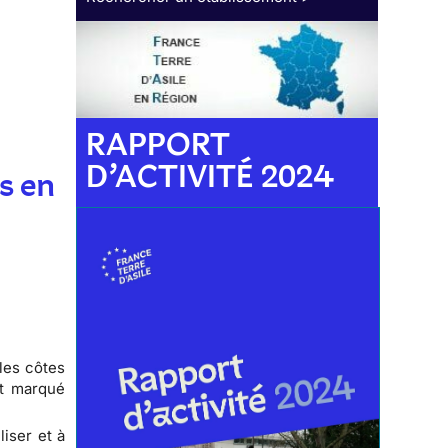
RAPPORT
D’ACTIVITÉ 2024
s en
les côtes
nt marqué
iser et à