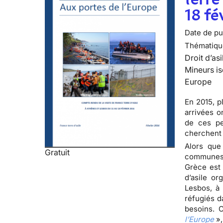
18 fé
Date de pub
Thématiqu
Droit d’asi
Mineurs is
Europe
En 2015, p
arrivées o
de ces per
cherchent 
Alors que
Gratuit
communes 
Grèce est 
d’asile or
Lesbos, à 
réfugiés d
besoins. 
l’Europe
»,