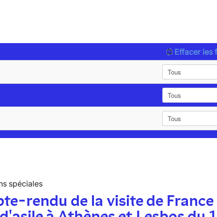
Effacer les f
ns spéciales
e-rendu de la visite de France
 d'asile à Athènes et Lesbos du 