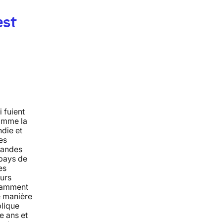
est
i fuient
comme la
die et
les
grandes
 pays de
es
eurs
otamment
de manière
blique
e ans et