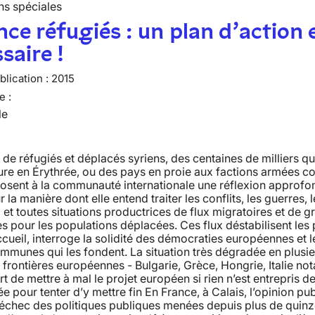
ns spéciales
ce réfugiés : un plan d’action 
saire !
lication :
2015
e :
le
s de réfugiés et déplacés syriens, des centaines de milliers qu
ure en Érythrée, ou des pays en proie aux factions armées 
osent à la communauté internationale une réflexion approfon
 la manière dont elle entend traiter les conflits, les guerres, 
, et toutes situations productrices de flux migratoires et de 
s pour les populations déplacées. Ces flux déstabilisent les
cueil, interroge la solidité des démocraties européennes et l
mmunes qui les fondent. La situation très dégradée en plusi
 frontières européennes - Bulgarie, Grèce, Hongrie, Italie n
ort de mettre à mal le projet européen si rien n’est entrepris 
 pour tenter d’y mettre fin En France, à Calais, l’opinion pu
’échec des politiques publiques menées depuis plus de quinz