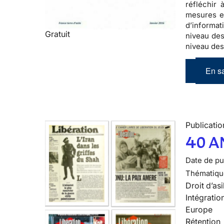
réfléchir 
mesures en
d’informat
Gratuit
niveau des
niveau des
En sa
Publicatio
40 A
Date de pub
Thématiqu
Droit d’asi
Intégratio
Europe
Rétention