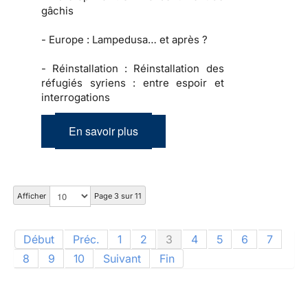
gâchis
-
Europe :
Lampedusa… et après ?
-
Réinstallation :
Réinstallation des
réfugiés syriens : entre espoir et
interrogations
En savoir plus
Afficher
Page 3 sur 11
Début
Préc.
1
2
3
4
5
6
7
8
9
10
Suivant
Fin