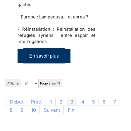
gâchis
-
Europe :
Lampedusa… et après ?
-
Réinstallation :
Réinstallation des
réfugiés syriens : entre espoir et
interrogations
En savoir plus
Afficher
Page 3 sur 11
Début
Préc.
1
2
3
4
5
6
7
8
9
10
Suivant
Fin