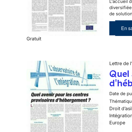
L'accueil d
diversifiée
de solutio
En sa
Gratuit
Lettre de l
Quel 
d'hé
Date de pub
Thématiqu
Droit d’asi
Intégratio
Europe