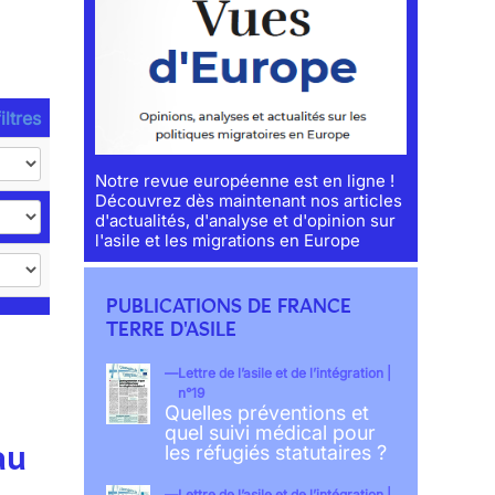
iltres
Notre revue européenne est en ligne !
Découvrez dès maintenant nos articles
d'actualités, d'analyse et d'opinion sur
l'asile et les migrations en Europe
PUBLICATIONS DE FRANCE
TERRE D'ASILE
Lettre de l’asile et de l’intégration |
n°19
Quelles préventions et
quel suivi médical pour
au
les réfugiés statutaires ?
Lettre de l’asile et de l’intégration |