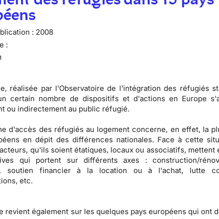
péens
lication :
2008
e :
n
e, réalisée par l'
Observatoire de l'intégration des réfugiés st
un certain nombre de dispositifs et d'actions en Europe s'
t ou indirectement au public réfugié.
me d'
accès des réfugiés au logement
concerne, en effet, la pl
éens en dépit des différences nationales. Face à cette situ
cteurs, qu'ils soient
étatiques, locaux ou associatifs
, mettent
atives qui portent sur différents axes :
construction/réno
, soutien financier à la location ou à l'achat, lutte c
tions
, etc.
e revient également sur les
quelques pays européens qui ont 