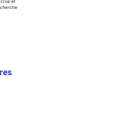
ccrue et
recherche
res