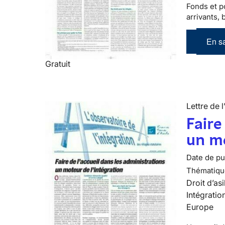
Fonds et po
arrivants, 
En sa
Gratuit
Lettre de l
Faire
un mo
Date de pub
Thématiqu
Droit d’asi
Intégratio
Europe