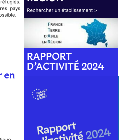
 réfugiés
.
tres pays
Rechercher un établissement >
ossible.
RAPPORT
D’ACTIVITÉ 2024
r en
itique