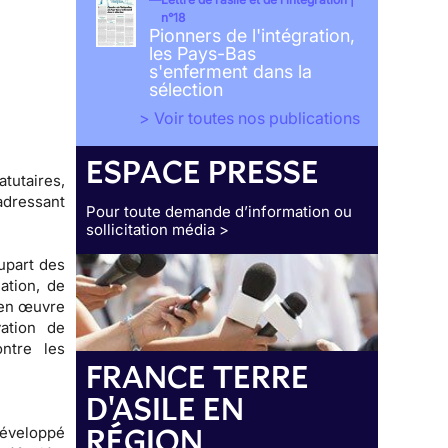
n°18
Pionners de l'intégration,
les Pays-Bas
s'enferment dans la
sélection
> Voir toutes nos publications
ESPACE PRESSE
atutaires
,
adressant
Pour toute demande d’information ou
sollicitation média >
upart des
ation, de
 en œuvre
vation de
ontre les
FRANCE TERRE
D'ASILE EN
RÉGION
développé