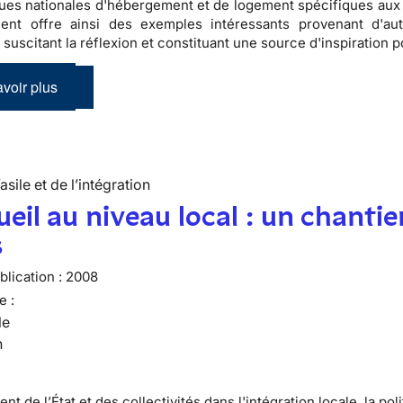
ques nationales d'hébergement et de logement spécifiques aux
nt offre ainsi des exemples intéressants provenant d'au
suscitant la réflexion et constituant une source d'inspiration p
voir plus
’asile et de l’intégration
ueil au niveau local : un chantie
s
lication :
2008
e :
le
n
t de l’État et des collectivités dans l'intégration locale, la pol