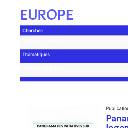
EUROPE
Chercher:
Année de publication
Thématiques
Type de publication
Publicatio
Panar
logem