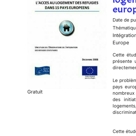
euro
Date de pub
Thématiqu
Intégratio
Europe
Cette étud
présente 
directemen
Le problè
pays europ
Gratuit
nombreux a
des initi
logements
discrimina
Cette étud