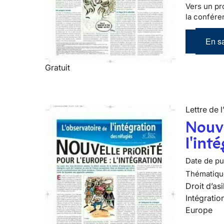
Vers un pr
la conféren
En sa
Gratuit
Lettre de l
Nouve
l'int
Date de pub
Thématiqu
Droit d’asi
Intégratio
Europe