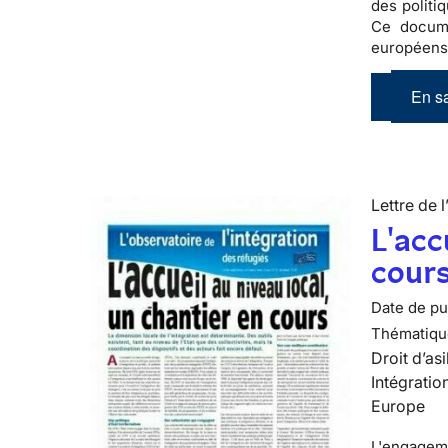
des politi
Ce docume
européens 
En sa
Lettre de l
L'acc
cour
Date de pub
Thématiqu
Droit d’asi
Intégratio
Europe
L'engagemen