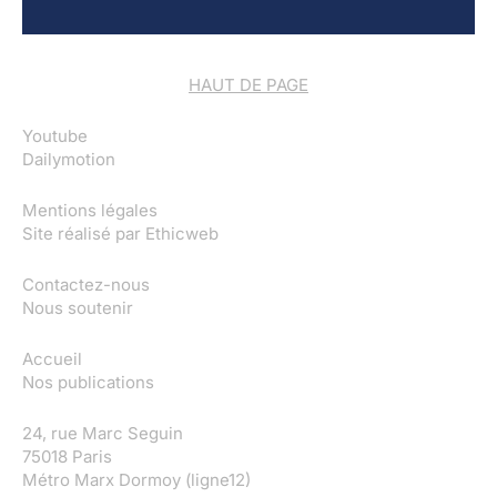
HAUT DE PAGE
Youtube
Dailymotion
Mentions légales
Site réalisé par
Ethicweb
Contactez-nous
Nous soutenir
Accueil
Nos publications
24, rue Marc Seguin
75018 Paris
Métro Marx Dormoy (ligne12)