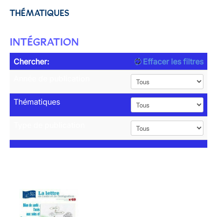
THÉMATIQUES
INTÉGRATION
Chercher:
Effacer les filtres
Année de publication
Thématiques
Type de publication