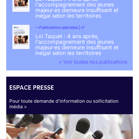
l'accompagnement des jeunes
majeur·es demeure insuffisant et
inégal selon les territoires
Publications spéciales | n°
Loi Taquet : 4 ans après,
l'accompagnement des jeunes
majeur·es demeure insuffisant et
inégal selon les territoires
> Voir toutes nos publications
ESPACE PRESSE
Pour toute demande d’information ou sollicitation
média >