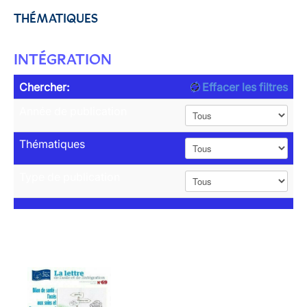
THÉMATIQUES
INTÉGRATION
Chercher:
Effacer les filtres
Année de publication
Thématiques
Type de publication