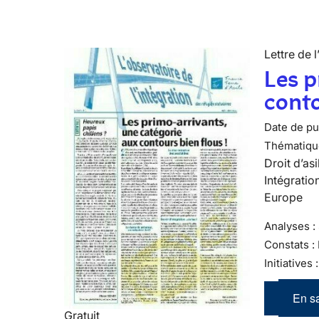
Lettre de l
Les p
conto
Date de pub
Thématiqu
Droit d’asi
Intégratio
Europe
Analyses : 
Constats :
Initiatives
En sa
Gratuit