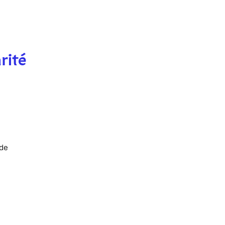
rité
 de