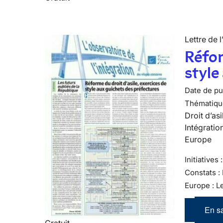
Lettre de l
Réfor
style
Date de pub
Thématiqu
Droit d’asi
Intégratio
Europe
Initiatives
Constats :
Europe : L
En sa
Gratuit