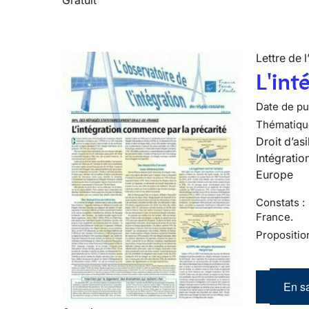
Lettre de l
L'int
Date de pub
Thématiqu
Droit d’asi
Intégratio
Europe
Constats :
France.
Propositio
En sa