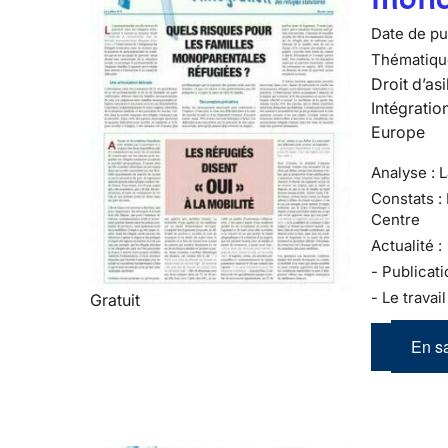
Date de pub
Thématiqu
Droit d’asi
Intégratio
Europe
Analyse : 
Constats :
Centre
Actualité :
- Publicati
- Le travai
Gratuit
En sa