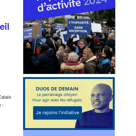
eil
Calais
 :
Je rejoins l'initiative