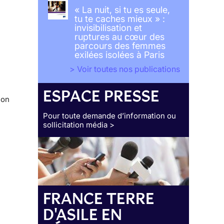
« La nuit, si tu es seule,
tu te caches mieux » :
invisibilisation et
ruptures au cœur des
parcours des femmes
exilées isolées à Paris
> Voir toutes nos publications
ESPACE PRESSE
ion
Pour toute demande d’information ou
sollicitation média >
FRANCE TERRE
D'ASILE EN