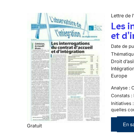
Lettre de l
Les i
et d'
Date de pub
Thématiqu
Droit d’asi
Intégratio
Europe
Analyse : 
Constats :
Initiatives
quelles co
En sa
Gratuit