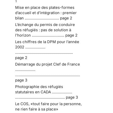
1
Mise en place des plates-formes
d’accueil et d’intégration : premier
bilan .................................. page 2
L’échange du permis de conduire
des réfugiés : pas de solution à
l’horizon ......................…....... page 2
Les chiffres de la DPM pour l’année
2002 ....................
…......................................................
page 2
Démarrage du projet Clef de France
....................
….............................................................
page 3
Photographie des réfugiés
statutaires en CADA ....................
….............................................. page 3
Le COS, «tout faire pour la personne,
ne rien faire à sa place»