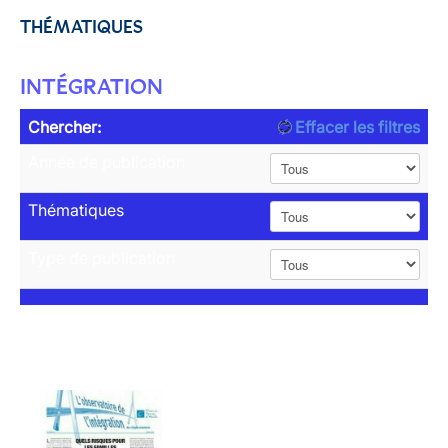
THÉMATIQUES
INTÉGRATION
Chercher:
Effacer les filtres
Année de publication
Thématiques
Type de publication