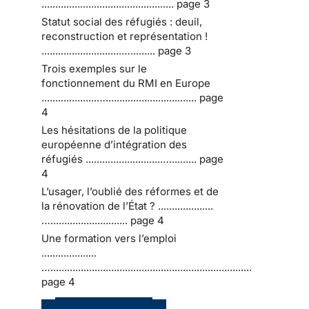
................................................ page 3
Statut social des réfugiés : deuil,
reconstruction et représentation !
.............................…......... page 3
Trois exemples sur le
fonctionnement du RMI en Europe
....................…................................. page
4
Les hésitations de la politique
européenne d’intégration des
réfugiés ...........................….......... page
4
L’usager, l’oublié des réformes et de
la rénovation de l’État ? ....................
…............................ page 4
Une formation vers l’emploi
....................
….........................................................................
page 4