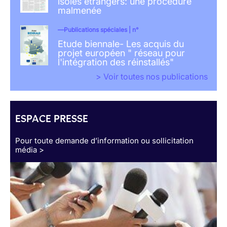
isolés étrangers: une procédure
malmenée
Publications spéciales | n°
Etude biennale- Les acquis du
projet européen " réseau pour
l'intégration des réinstallés"
> Voir toutes nos publications
ESPACE PRESSE
Pour toute demande d’information ou sollicitation
média >