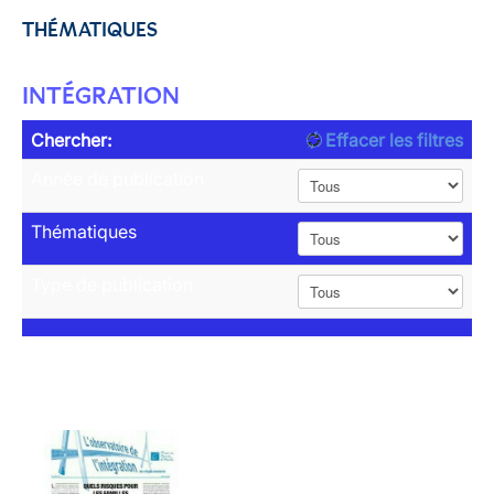
THÉMATIQUES
INTÉGRATION
Chercher:
Effacer les filtres
Année de publication
Thématiques
Type de publication