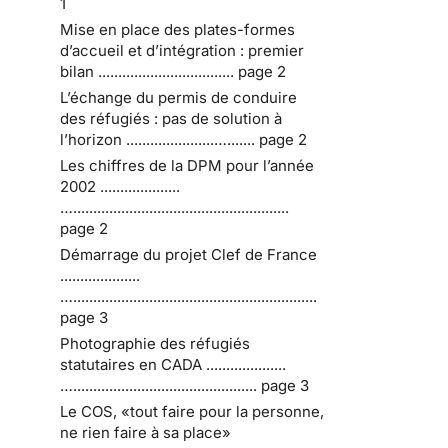
1
Mise en place des plates-formes
d’accueil et d’intégration : premier
bilan .................................. page 2
L’échange du permis de conduire
des réfugiés : pas de solution à
l’horizon ......................…....... page 2
Les chiffres de la DPM pour l’année
2002 ....................
…......................................................
page 2
Démarrage du projet Clef de France
....................
….............................................................
page 3
Photographie des réfugiés
statutaires en CADA ....................
….............................................. page 3
Le COS, «tout faire pour la personne,
ne rien faire à sa place»