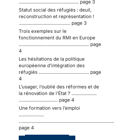
................................................ page 3
Statut social des réfugiés : deuil,
reconstruction et représentation !
.............................…......... page 3
Trois exemples sur le
fonctionnement du RMI en Europe
....................…................................. page
4
Les hésitations de la politique
européenne d’intégration des
réfugiés ...........................….......... page
4
L’usager, l’oublié des réformes et de
la rénovation de l’État ? ....................
…............................ page 4
Une formation vers l’emploi
....................
….........................................................................
page 4