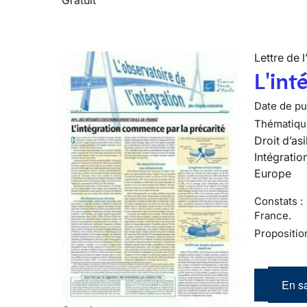
Lettre de l
L'int
Date de pub
Thématiqu
Droit d’asi
Intégratio
Europe
Constats :
France.
Propositio
En sa