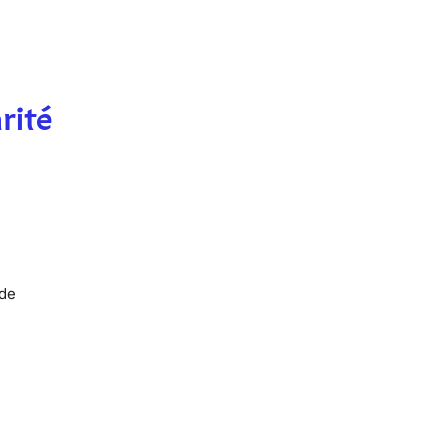
rité
 de