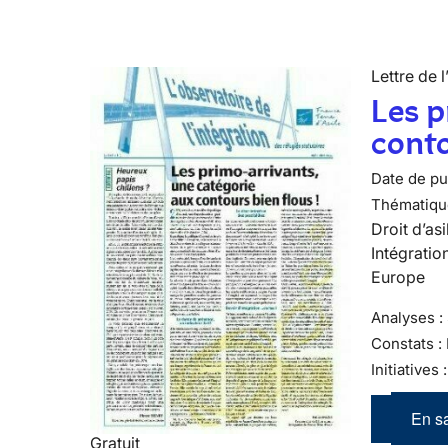
Lettre de l
Les p
conto
Date de pub
Thématiqu
Droit d’asi
Intégratio
Europe
Analyses : 
Constats :
Initiatives
En sa
Gratuit