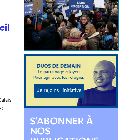
eil
Je rejoins l'initiative
Calais
 :
S'ABONNER À
NOS