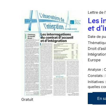
Lettre de l
Les i
et d'
Date de pub
Thématiqu
Droit d’asi
Intégratio
Europe
Analyse : 
Constats :
Initiatives
quelles co
En sa
Gratuit