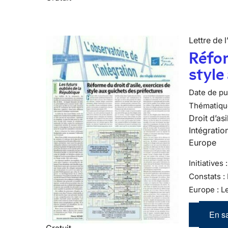
Lettre de l
Réfor
style
Date de pub
Thématiqu
Droit d’asi
Intégratio
Europe
Initiatives
Constats :
Europe : L
En sa
Gratuit