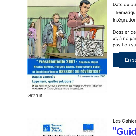
Date de pub
Thématiqu
Intégratio
Dossier ce
et, à ne p
position su
En sa
Gratuit
Les Cahier
"Guid