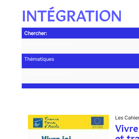
INTÉGRATION
Chercher:
Année de publication
Thématiques
Type de publication
Les Cahier
Vivre
et tr