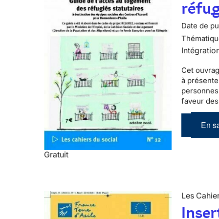
réfug
Date de pub
Thématiqu
Intégratio
Cet ouvrag
à présente
personnes 
faveur des
En sa
Gratuit
Les Cahier
Inser