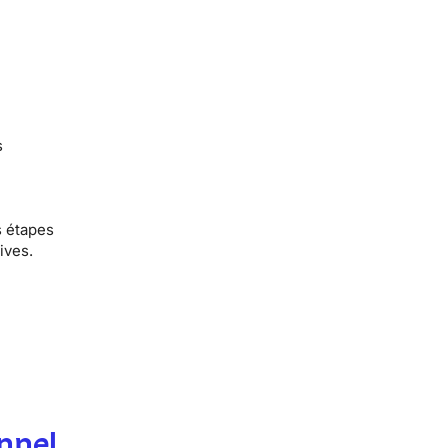
s
s étapes
ives.
nnel