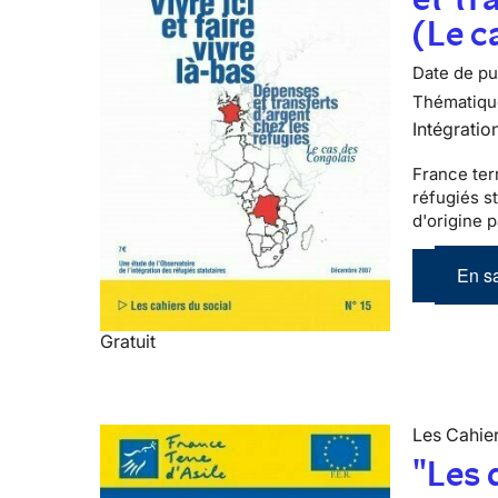
(Le c
Date de pub
Thématiqu
Intégratio
France terr
réfugiés s
d'origine 
En sa
Gratuit
Les Cahier
"Les 