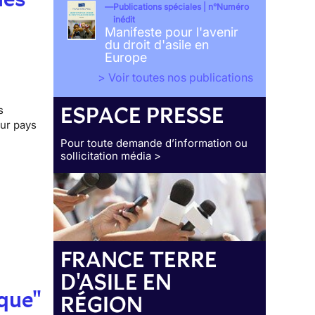
Publications spéciales | n°Numéro
inédit
Manifeste pour l'avenir
du droit d'asile en
Europe
> Voir toutes nos publications
ESPACE PRESSE
s
ur pays
Pour toute demande d’information ou
sollicitation média >
FRANCE TERRE
D'ASILE EN
ique"
RÉGION