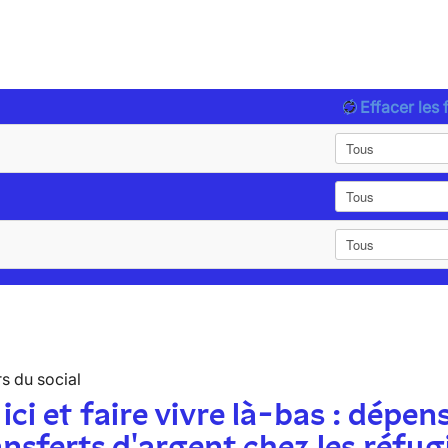
Effacer les f
s du social
 ici et faire vivre là-bas : dépen
ansferts d'argent chez les réfug