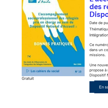
des r
Dispo
Date de pub
Thématiqu
Intégratio
Ce numéro 
dans un con
missions.
Une nouvell
propose à 
Dispositif 
Gratuit
En sa