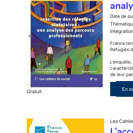
analy
Date de pub
Thématiqu
Intégratio
France terr
Réfugiés d
L’enquête,
caractéris
de leur par
En sa
Gratuit
Les Cahier
L'ac