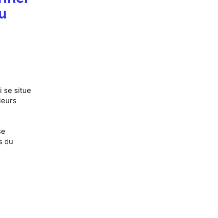
u
 se situe
leurs
se
s du