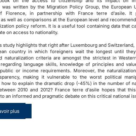
ook on the access to citizenship and its impact on im
n was written by the Migration Policy Group, the European U
 of Florence, in partnership with France terre d'asile. It
, as well as comparisons at the European level and recommend
ization policy reform. It is a useful tool containing data that 
te on access to nationality.
is study highlights that right after Luxembourg and Switzerland,
ean country in which foreigners wait the longest until th
 naturalization criteria are amongst the strictest in Wester
 regarding language skills, knowledge of principles and valu
public or income requirements. Moreover, the naturalizatio
sparency, making it vulnerable to the worst political manip
 how to explain the dramatic drop (-45%) in the number of na
tween 2010 and 2012? France terre d'asile hopes that this 
to an informed and pragmatic debate on this critical national is
voir plus