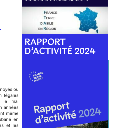
t
RAPPORT
D’ACTIVITÉ 2024
 noyés ou
on légales
u le mal
en années
ront même
Kobané en
es et les