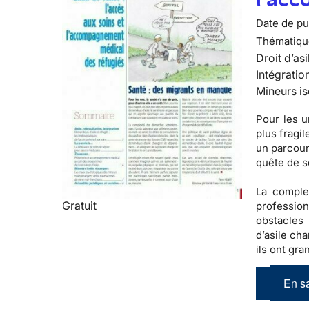
Date de pub
Thématiqu
Droit d’asi
Intégratio
Mineurs is
Pour les u
plus fragil
un parcour
quête de s
La complex
Gratuit
profession
obstacles
d’asile ch
ils ont gra
En sa