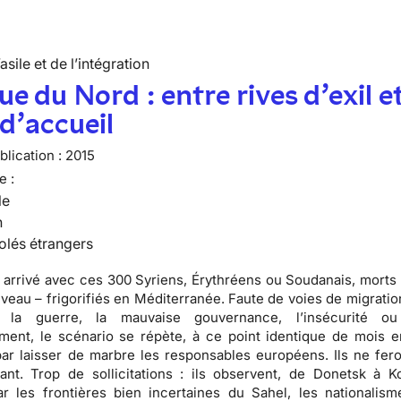
’asile et de l’intégration
ue du Nord : entre rives d’exil e
 d’accueil
lication :
2015
e :
le
n
olés étrangers
t arrivé avec ces 300 Syriens, Érythréens ou Soudanais, morts
uveau – frigorifiés en Méditerranée. Faute de voies de migrati
r la guerre, la mauvaise gouvernance, l’insécurité o
ment, le scénario se répète, à ce point identique de mois 
t par laisser de marbre les responsables européens. Ils ne fe
ant. Trop de sollicitations : ils observent, de Donetsk à 
r les frontières bien incertaines du Sahel, les nationalism