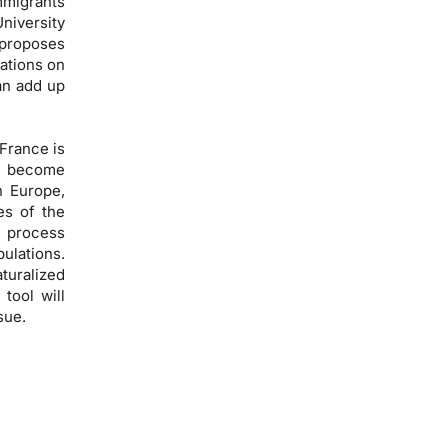
migrants
niversity
 proposes
ations on
can add up
 France is
ey become
n Europe,
es of the
n process
ulations.
turalized
tool will
sue.