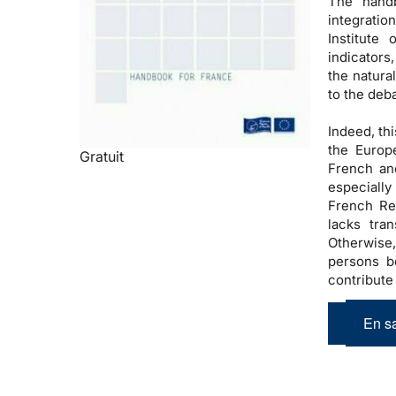
The handb
integratio
Institute
indicators
the natural
to the deba
Indeed, th
the Europ
Gratuit
French and
especially
French Re
lacks tran
Otherwise,
persons be
contribute 
En sa