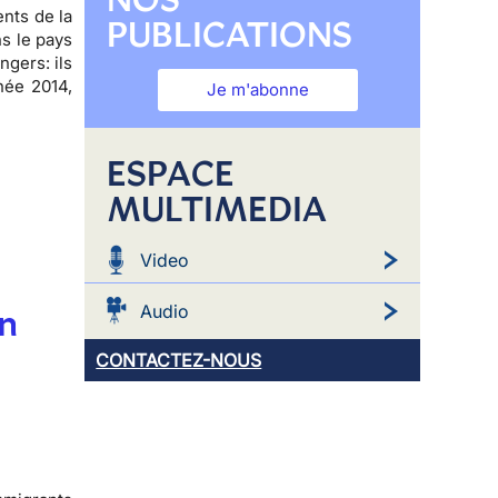
ents de la
PUBLICATIONS
s le pays
ngers: ils
née 2014,
Je m'abonne
ESPACE
MULTIMEDIA
Video
Audio
on
CONTACTEZ-NOUS