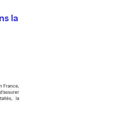
ns la
en France,
 d’assurer
allés, la