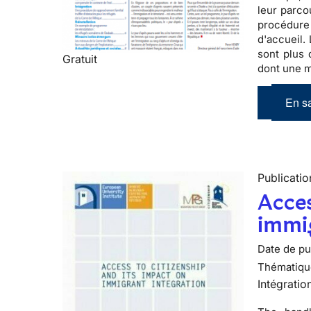
leur parco
procédure 
d'accueil.
sont plus 
Gratuit
dont une m
En sa
Publicatio
Acces
immig
Date de pub
Thématiqu
Intégratio