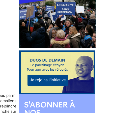
Je rejoins l'initiative
ées parmi
Somaliens
S'ABONNER À
rejoindre
NOS
penche sur