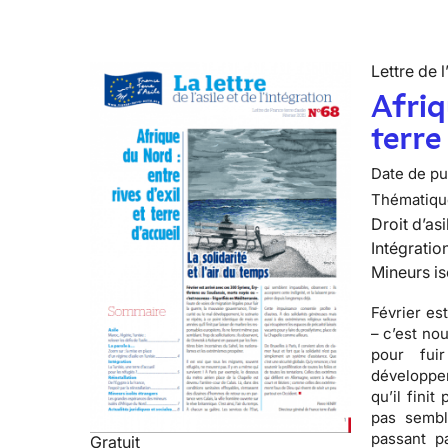
Lettre de l
Afriq
terre
Date de pub
Thématiqu
Droit d’asi
Intégratio
Mineurs is
Février es
– c’est no
pour fui
développe
qu’il fini
pas sembl
passant pa
Gratuit