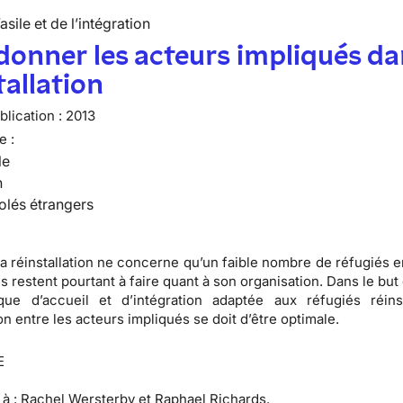
’asile et de l’intégration
onner les acteurs impliqués da
tallation
lication :
2013
e :
le
n
olés étrangers
la réinstallation ne concerne qu’un faible nombre de réfugiés 
s restent pourtant à faire quant à son organisation. Dans le but
que d’accueil et d’intégration adaptée aux réfugiés réinst
n entre les acteurs impliqués se doit d’être optimale.
E
à :
Rachel Wersterby et Raphael Richards.