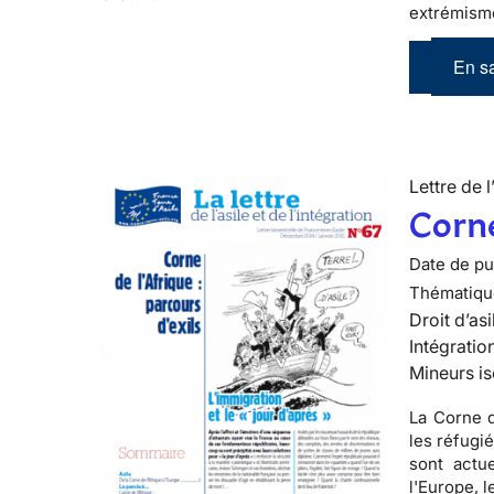
extrémism
En sa
Lettre de l
Corne
Date de pub
Thématiqu
Droit d’asi
Intégratio
Mineurs is
La Corne d
les réfugi
sont actu
l'Europe, l