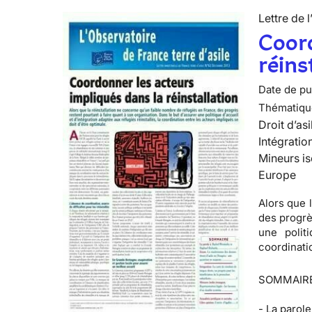
Lettre de l
Coord
réins
Date de pub
Thématiqu
Droit d’asi
Intégratio
Mineurs is
Europe
Alors que 
des progrè
une politi
coordinatio
SOMMAIR
-
La parole 