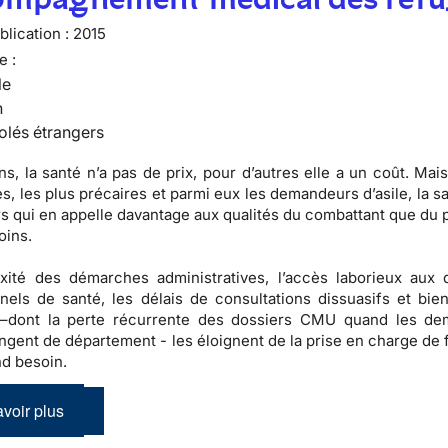
lication :
2015
e :
le
n
olés étrangers
ns, la santé n’a pas de prix, pour d’autres elle a un coût. Mai
es, les plus précaires et parmi eux les demandeurs d’asile, la s
s qui en appelle davantage aux qualités du combattant que du p
oins.
ité des démarches administratives, l’accès laborieux aux d
nels de santé, les délais de consultations dissuasifs et bien
 –dont la perte récurrente des dossiers CMU quand les d
angent de département - les éloignent de la prise en charge de
nd besoin.
voir plus