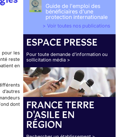
Guide de l'emploi des
bénéficiaires d'une
protection internationale
> Voir toutes nos publications
ESPACE PRESSE
s pour les
Pour toute demande d’information ou
anté reste
sollicitation média >
atient en
ifférents
 d’autres
emandeurs
FRANCE TERRE
 fond dont
D'ASILE EN
RÉGION
Rechercher un établissement >